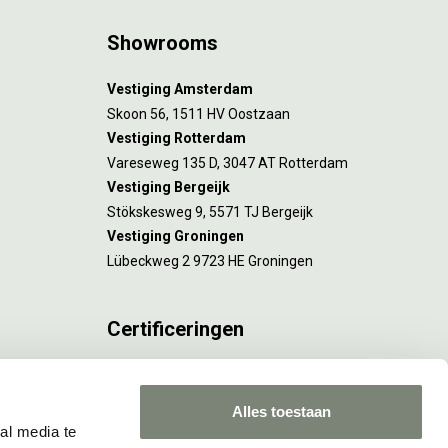
Showrooms
Vestiging Amsterdam
Skoon 56, 1511 HV Oostzaan
Vestiging Rotterdam
Vareseweg 135 D, 3047 AT Rotterdam
Vestiging Bergeijk
Stökskesweg 9, 5571 TJ Bergeijk
Vestiging Groningen
Lübeckweg 2 9723 HE Groningen
Certificeringen
FSC® C173116 geldt voor Amsterdam.
ISO 9001 en 14001 gelden voor Amsterdam,
Alles toestaan
Rotterdam en Culemborg.
al media te