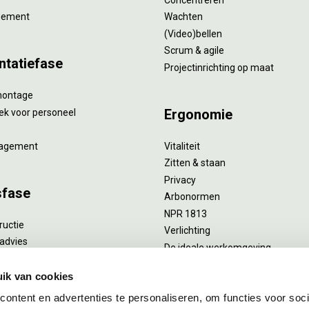
gement
Wachten
(Video)bellen
Scrum & agile
ntatiefase
Projectinrichting op maat
montage
Ergonomie
ek voor personeel
agement
Vitaliteit
Zitten & staan
Privacy
sfase
Arbonormen
NPR 1813
ructie
Verlichting
advies
De ideale werkomgeving
verlengend onderhoud
Akoestiek
he reiniging
ik van cookies
Proefstoelen
ent
ontent en advertenties te personaliseren, om functies voor soci