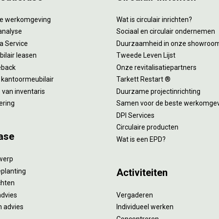
tie werkomgeving
Wat is circulair inrichten?
analyse
Sociaal en circulair ondernemen
 a Service
Duurzaamheid in onze showroo
ilair leasen
Tweede Leven Lijst
eback
Onze revitalisatiepartners
 kantoormeubilair
Tarkett Restart ®
van inventaris
Duurzame projectinrichting
ering
Samen voor de beste werkomge
DPI Services
Circulaire producten
ase
Wat is een EPD?
twerp
Activiteiten
eplanting
ichten
advies
Vergaderen
 advies
Individueel werken
Concentreren