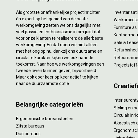
Als grootste onafhankelijke projectinrichter
Inventarisa
én expert op het gebied van de beste
Werkproces
werkomgeving zetten we ons dagelijks met
Furniture as
veel passie en enthousiasme in om juist dat
Kantoormeub
voor onze klanten te realiseren: de allerbeste
Sale & Leas
werkomgeving. En dat doen we niet alleen
Refurbished
met het oog op nu; dankzij ons duurzame en
circulaire karakter kijken we ook naar de
Retourname 
toekomst. Naar hoe we werkomgevingen een
Projectstoff
tweede leven kunnen geven, bijvoorbeeld.
Maar ook door keer op keer actief te kijken
naar de duurzaamste optie.
Creatief
Interieuron
Belangrijke categorieën
Styling en b
Circulair inr
Ergonomische bureaustoelen
Akoestisch 
Zitsta bureaus
Ergonomisch
Duo bureaus
Lichtadvies