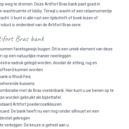
 op weg te dromen. Deze Artifort Bras bank past goed in
 wachtruimte of lobby. Terwijl u wacht of een relaxmomentje
cht. U kunt in alle rust een tijdschrift of boek lezen of
product is onderdeel van de
Artifort Bras serie
.
tifort Bras bank
unnen facetsgewijs buigen. Dit is een uniek element van deze
m op een natuurlijke manier neerleggen.
extra nadruk gelegd worden, doodat de zitting, rug en
toffeerd kunnen worden.
bank is Khodi Feiz.
ijbehorende kussens.
 combinatie met de Bras voetenbank. Hier kunt u uw benen op te
ze worden gebruikt als bijzettafel.
andaard Artifort poedercoatkleuren.
ieuwd. De bank heeft nu een nog ronder silhouet en een
erstel gekregen.
n te verkrijgen. De keuze is geheel aan u.