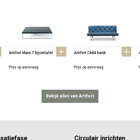
Artifort Mare T bijzettafel
Artifort C684 bank
Prijs op aanvraag
Prijs op aanvraag
Bekijk alles van Artifort
isatiefase
Circulair inrichten