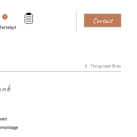
0
Contact
fertelijst
Terug naar Bras
ank
jven
n montage