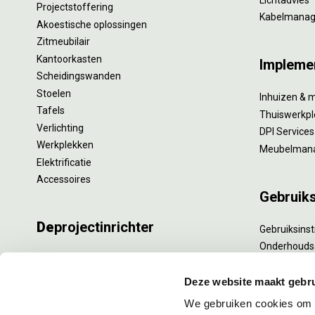
Projectstoffering
Kabelmana
Akoestische oplossingen
Zitmeubilair
Kantoorkasten
Impleme
Scheidingswanden
Stoelen
Inhuizen & 
Tafels
Thuiswerkpl
Verlichting
DPI Services
Werkplekken
Meubelman
Elektrificatie
Accessoires
Gebruik
De
projectinrichter
Gebruiksinst
Onderhouds
Onze experts
Levensduur
Nieuws
Specialistisc
Deze website maakt gebru
Vacatures
Refurbishm
We gebruiken cookies om c
DPI teamdag