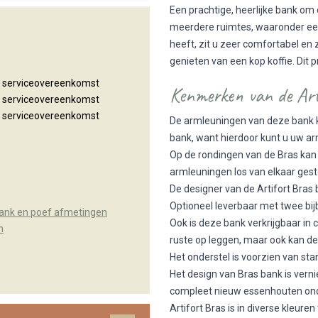
Een prachtige, heerlijke bank om
meerdere ruimtes, waaronder een
heeft, zit u zeer comfortabel en za
genieten van een kop koffie. Dit 
n serviceovereenkomst
Kenmerken van de Ar
n serviceovereenkomst
n serviceovereenkomst
De armleuningen van deze bank k
bank, want hierdoor kunt u uw ar
Op de rondingen van de Bras kan 
armleuningen los van elkaar ges
De designer van de Artifort Bras 
Optioneel leverbaar met twee b
bank en poef afmetingen
Ook is deze bank verkrijgbaar in
n
ruste op leggen, maar ook kan de
Het onderstel is voorzien van st
Het design van Bras bank is vern
compleet nieuw essenhouten ond
Artifort Bras is in diverse kleure