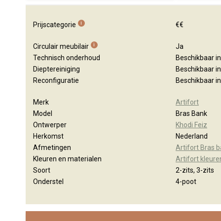
i
Prijscategorie
€€
i
Circulair meubilair
Ja
Technisch onderhoud
Beschikbaar i
Dieptereiniging
Beschikbaar i
Reconfiguratie
Beschikbaar i
Merk
Artifort
Model
Bras Bank
Ontwerper
Khodi Feiz
Herkomst
Nederland
Afmetingen
Artifort Bras 
Kleuren en materialen
Artifort kleure
Soort
2-zits, 3-zits
Onderstel
4-poot