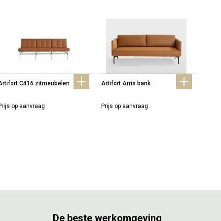
Artifort C416 zitmeubelen
Artifort Arris bank
Artifo
Prijs op aanvraag
Prijs op aanvraag
Prijs 
De beste werkomgeving