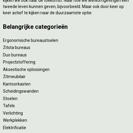
kijken we ook naar de toekomst. Naar hoe we werkomgevingen een
tweede leven kunnen geven, bijvoorbeeld. Maar ook door keer op
keer actief te kijken naar de duurzaamste optie.
Belangrijke categorieën
Ergonomische bureaustoelen
Zitsta bureaus
Duo bureaus
Projectstoffering
Akoestische oplossingen
Zitmeubilair
Kantoorkasten
Scheidingswanden
Stoelen
Tafels
Verlichting
Werkplekken
Elektrificatie