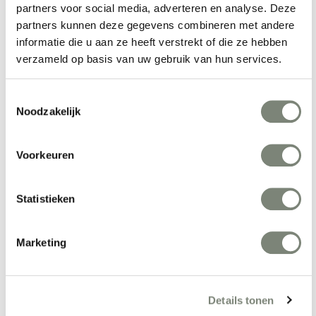
partners voor social media, adverteren en analyse. Deze
Rechthoekige schermen
partners kunnen deze gegevens combineren met andere
Breedte: 63,5, 85, 105 of 125 cm
informatie die u aan ze heeft verstrekt of die ze hebben
Hoogte: 115, 135, 167,5 of 200 cm
verzameld op basis van uw gebruik van hun services.
Wanneer u een open ruimte wilt verdelen, dan kan dat perfect met
de Casala Wallstreet. Onze experts adviseren u graag over de vele
toepassingsmogelijkheden van het plaatsen van scheidingswanden.
Toestemmingsselectie
Noodzakelijk
Meer producten van Casala
Voorkeuren
Statistieken
Marketing
Details tonen
Casala Metro tafels
Casala OMEGA 