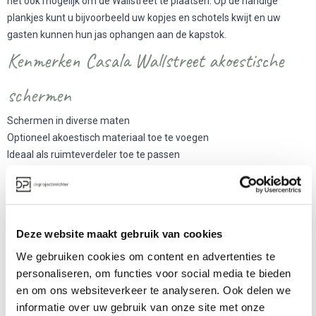
het ook mogelijk om de Wallstreet te plaatsen. Op de handige
plankjes kunt u bijvoorbeeld uw kopjes en schotels kwijt en uw
gasten kunnen hun jas ophangen aan de kapstok.
Kenmerken Casala Wallstreet akoestische
schermen
Schermen in diverse maten
Optioneel akoestisch materiaal toe te voegen
Ideaal als ruimteverdeler toe te passen
Leverbaar met accessoires zoals kapstok of plankjes
Ontworpen door: Kateryna Sokolova
Afmetingen van de Casala Wallstreet
Deze website maakt gebruik van cookies
panelen
We gebruiken cookies om content en advertenties te
personaliseren, om functies voor social media te bieden
Afgeronde schermen
en om ons websiteverkeer te analyseren. Ook delen we
Breedte: 63,5 cm of 85 cm
informatie over uw gebruik van onze site met onze
Hoogte: 115, 135, 167,5 of 200 cm