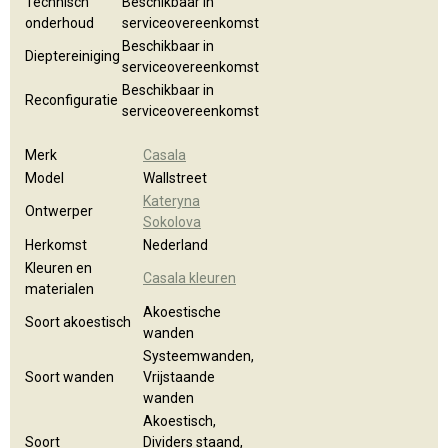
Technisch
Beschikbaar in
onderhoud
serviceovereenkomst
Beschikbaar in
Dieptereiniging
serviceovereenkomst
Beschikbaar in
Reconfiguratie
serviceovereenkomst
Merk
Casala
Model
Wallstreet
Kateryna
Ontwerper
Sokolova
Herkomst
Nederland
Kleuren en
Casala kleuren
materialen
Akoestische
Soort akoestisch
wanden
Systeemwanden,
Soort wanden
Vrijstaande
wanden
Akoestisch,
Soort
Dividers staand,