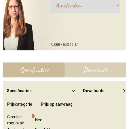
088 - 650 12 34
Specificaties
Downloads
Specificaties
Downloads
Kleuren en materialen
Hospitality branche
Algemene brochure
Prijscategorie
Prijs op aanvraag
i
Circulair
Nee
meubilair