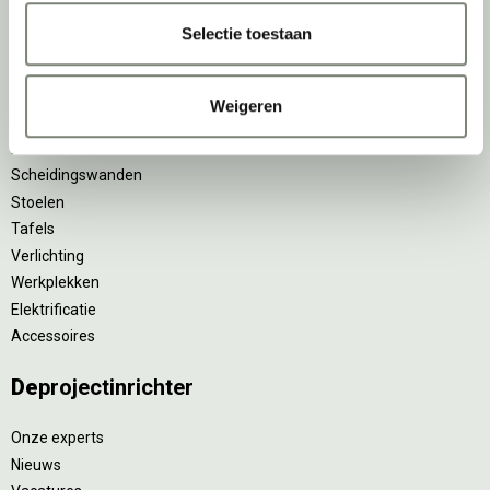
Zitsta bureaus
Selectie toestaan
Duo bureaus
Projectstoffering
Akoestische oplossingen
Weigeren
Zitmeubilair
Kantoorkasten
Scheidingswanden
Stoelen
Tafels
Verlichting
Werkplekken
Elektrificatie
Accessoires
De
projectinrichter
Onze experts
Nieuws