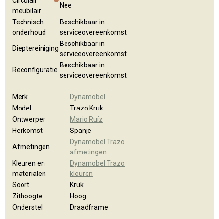
Circulair
Nee
meubilair
Technisch
Beschikbaar in
onderhoud
serviceovereenkomst
Beschikbaar in
Dieptereiniging
serviceovereenkomst
Beschikbaar in
Reconfiguratie
serviceovereenkomst
Merk
Dynamobel
Model
Trazo Kruk
Ontwerper
Mario Ruíz
Herkomst
Spanje
Dynamobel Trazo
Afmetingen
afmetingen
Kleuren en
Dynamobel Trazo
materialen
kleuren
Soort
Kruk
Zithoogte
Hoog
Onderstel
Draadframe