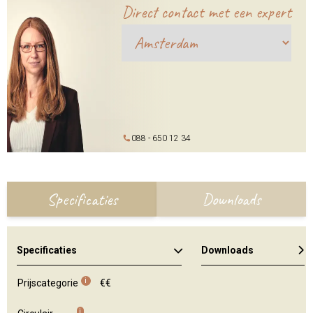
Direct contact met een expert
088 - 650 12 34
Specificaties
Downloads
Specificaties
Downloads
Algemene brochure
Kleuren en materialen
i
Prijscategorie
€€
i