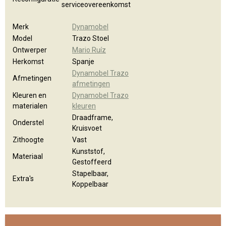
serviceovereenkomst
Merk
Dynamobel
Model
Trazo Stoel
Ontwerper
Mario Ruíz
Herkomst
Spanje
Dynamobel Trazo
Afmetingen
afmetingen
Kleuren en
Dynamobel Trazo
materialen
kleuren
Draadframe,
Onderstel
Kruisvoet
Zithoogte
Vast
Kunststof,
Materiaal
Gestoffeerd
Stapelbaar,
Extra's
Koppelbaar