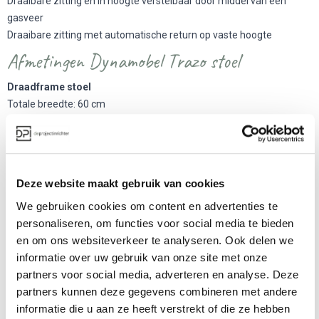
Draaibare zitting en in hoogte verstelbaar door middel van een
gasveer
Draaibare zitting met automatische return op vaste hoogte
Afmetingen Dynamobel Trazo stoel
Draadframe stoel
Totale breedte: 60 cm
Totale diepte: 53 cm
Hoogte: 80 cm
Zithoogte: 43 cm
Kruisvoet stoel
Deze website maakt gebruik van cookies
Totale breedte: 60 cm
We gebruiken cookies om content en advertenties te
Totale diepte: 53 cm
personaliseren, om functies voor social media te bieden
Hoogte: 78 – 87 cm
en om ons websiteverkeer te analyseren. Ook delen we
Zithoogte: 43 – 52 cm
informatie over uw gebruik van onze site met onze
Vergaderstoel met wielen
partners voor social media, adverteren en analyse. Deze
Breedte: 84 cm
partners kunnen deze gegevens combineren met andere
Diepte: 84 cm
informatie die u aan ze heeft verstrekt of die ze hebben
Hoogte: 112 cm