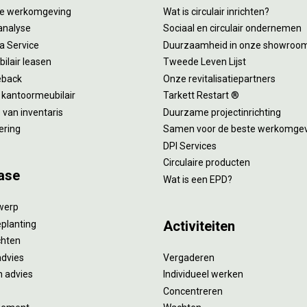
tie werkomgeving
Wat is circulair inrichten?
analyse
Sociaal en circulair ondernemen
 a Service
Duurzaamheid in onze showroo
ilair leasen
Tweede Leven Lijst
eback
Onze revitalisatiepartners
 kantoormeubilair
Tarkett Restart ®
van inventaris
Duurzame projectinrichting
ering
Samen voor de beste werkomge
DPI Services
Circulaire producten
ase
Wat is een EPD?
twerp
Activiteiten
eplanting
ichten
advies
Vergaderen
 advies
Individueel werken
Concentreren