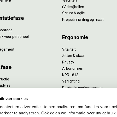
gement
Wachten
(Video)bellen
Scrum & agile
ntatiefase
Projectinrichting op maat
montage
Ergonomie
ek voor personeel
agement
Vitaliteit
Zitten & staan
Privacy
sfase
Arbonormen
NPR 1813
ructie
Verlichting
advies
De ideale werkomgeving
verlengend onderhoud
Akoestiek
he reiniging
ik van cookies
Proefstoelen
ent
ontent en advertenties te personaliseren, om functies voor soci
uizing
erkeer te analyseren. Ook delen we informatie over uw gebruik