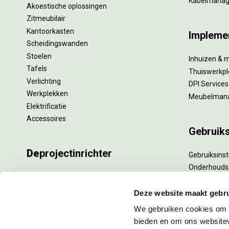
Kabelmana
Akoestische oplossingen
Zitmeubilair
Kantoorkasten
Impleme
Scheidingswanden
Stoelen
Inhuizen & 
Tafels
Thuiswerkpl
Verlichting
DPI Services
Werkplekken
Meubelman
Elektrificatie
Accessoires
Gebruik
De
projectinrichter
Gebruiksinst
Onderhouds
Onze experts
Levensduur
Nieuws
Specialistisc
Deze website maakt gebru
Vacatures
Refurbishm
We gebruiken cookies om c
DPI teamdag
Interne verh
bieden en om ons websitev