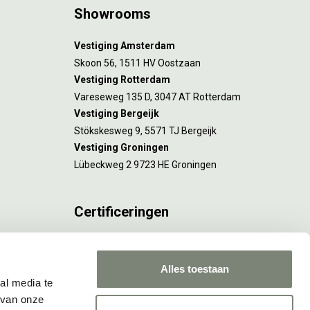
Showrooms
Vestiging Amsterdam
Skoon 56, 1511 HV Oostzaan
Vestiging Rotterdam
Vareseweg 135 D, 3047 AT Rotterdam
Vestiging Bergeijk
Stökskesweg 9, 5571 TJ Bergeijk
Vestiging Groningen
Lübeckweg 2 9723 HE Groningen
Certificeringen
FSC® C173116 geldt voor Amsterdam.
ISO 9001 en 14001 gelden voor Amsterdam,
Alles toestaan
Rotterdam en Culemborg.
al media te
 van onze