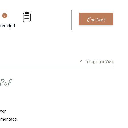
0
Contact
fertelijst
Terug naar Viva
Puf
jven
n montage