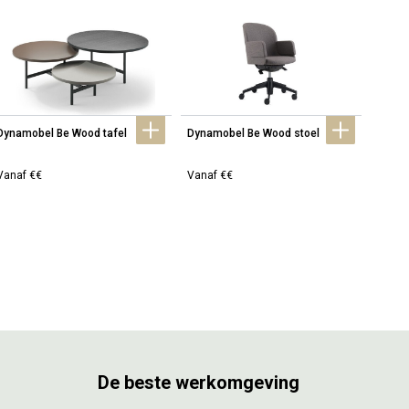
Dynamobel Be Wood tafel
Dynamobel Be Wood stoel
Dynam
fauteu
Vanaf €€
Vanaf €€
Vanaf
De beste werkomgeving