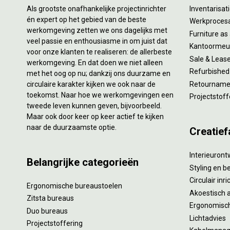
Als grootste onafhankelijke projectinrichter
Inventarisa
én expert op het gebied van de beste
Werkproces
werkomgeving zetten we ons dagelijks met
Furniture as
veel passie en enthousiasme in om juist dat
Kantoormeub
voor onze klanten te realiseren: de allerbeste
Sale & Leas
werkomgeving. En dat doen we niet alleen
Refurbished
met het oog op nu; dankzij ons duurzame en
circulaire karakter kijken we ook naar de
Retourname 
toekomst. Naar hoe we werkomgevingen een
Projectstoff
tweede leven kunnen geven, bijvoorbeeld.
Maar ook door keer op keer actief te kijken
naar de duurzaamste optie.
Creatief
Interieuron
Belangrijke categorieën
Styling en b
Circulair inr
Ergonomische bureaustoelen
Akoestisch 
Zitsta bureaus
Ergonomisch
Duo bureaus
Lichtadvies
Projectstoffering