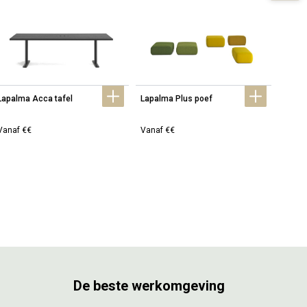
Lapalma Acca tafel
Lapalma Plus poef
Lapal
Vanaf €€
Vanaf €€
Vanaf
De beste werkomgeving