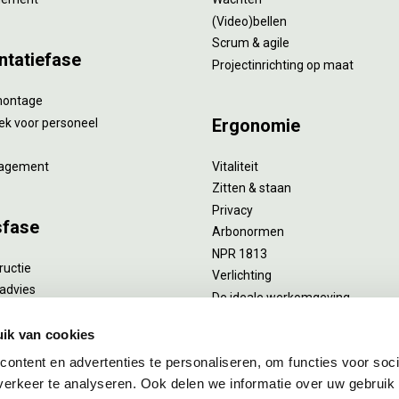
(Video)bellen
Scrum & agile
ntatiefase
Projectinrichting op maat
montage
Ergonomie
ek voor personeel
agement
Vitaliteit
Zitten & staan
Privacy
sfase
Arbonormen
NPR 1813
ructie
Verlichting
advies
De ideale werkomgeving
verlengend onderhoud
Akoestiek
he reiniging
ik van cookies
Proefstoelen
ent
ontent en advertenties te personaliseren, om functies voor soci
uizing
erkeer te analyseren. Ook delen we informatie over uw gebruik