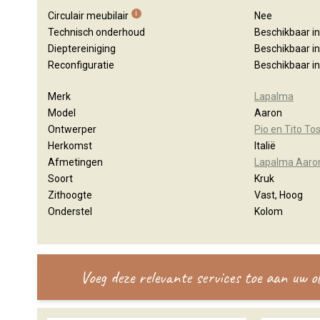
i
Circulair meubilair
Nee
Technisch onderhoud
Beschikbaar i
Dieptereiniging
Beschikbaar i
Reconfiguratie
Beschikbaar i
Merk
Lapalma
Model
Aaron
Ontwerper
Pio en Tito To
Herkomst
Italië
Afmetingen
Lapalma Aaron
Soort
Kruk
Zithoogte
Vast, Hoog
Onderstel
Kolom
Voeg deze relevante services toe aan uw 