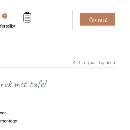
0
Contact
fertelijst
Terug naar Lapalma
uk met tafel
jven
n montage