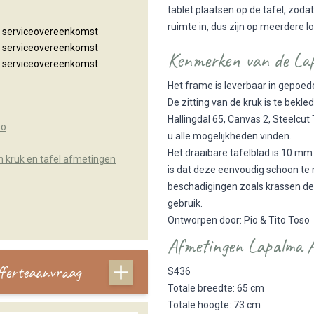
tablet plaatsen op de tafel, zod
ruimte in, dus zijn op meerdere l
n serviceovereenkomst
n serviceovereenkomst
Kenmerken van de Lap
n serviceovereenkomst
Het frame is leverbaar in gepoed
De zitting van de kruk is te bekle
Hallingdal 65, Canvas 2, Steelcut
so
u alle mogelijkheden vinden.
Het draaibare tafelblad is 10 mm 
 kruk en tafel afmetingen
is dat deze eenvoudig schoon te m
beschadigingen zoals krassen deze
gebruik.
Ontworpen door: Pio & Tito Toso
Afmetingen Lapalma
offerteaanvraag
S436
Totale breedte: 65 cm
Totale hoogte: 73 cm