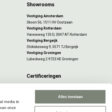
Showrooms
Vestiging Amsterdam
Skoon 56, 1511 HV Oostzaan
Vestiging Rotterdam
Vareseweg 135 D, 3047 AT Rotterdam
Vestiging Bergeijk
Stökskesweg 9, 5571 TJ Bergeijk
Vestiging Groningen
Lübeckweg 2 9723 HE Groningen
Certificeringen
FSC® C173116 geldt voor Amsterdam.
ISO 9001 en 14001 gelden voor Amsterdam,
Alles toestaan
Rotterdam en Culemborg.
al media te
 van onze