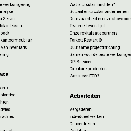
tie werkomgeving
Wat is circulair inrichten?
analyse
Sociaal en circulair ondernemen
 a Service
Duurzaamheid in onze showroo
ilair leasen
Tweede Leven Lijst
eback
Onze revitalisatiepartners
 kantoormeubilair
Tarkett Restart ®
van inventaris
Duurzame projectinrichting
ering
Samen voor de beste werkomge
DPI Services
Circulaire producten
ase
Wat is een EPD?
twerp
Activiteiten
eplanting
ichten
advies
Vergaderen
 advies
Individueel werken
Concentreren
gement
Wachten