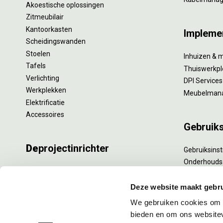
Akoestische oplossingen
Zitmeubilair
Kantoorkasten
Impleme
Scheidingswanden
Stoelen
Inhuizen & 
Tafels
Thuiswerkpl
Verlichting
DPI Services
Werkplekken
Meubelman
Elektrificatie
Accessoires
Gebruik
De
projectinrichter
Gebruiksinst
Onderhouds
Onze experts
Levensduur
Nieuws
Specialistisc
Deze website maakt gebru
Vacatures
Refurbishm
We gebruiken cookies om c
DPI teamdag
Interne verh
bieden en om ons websitev