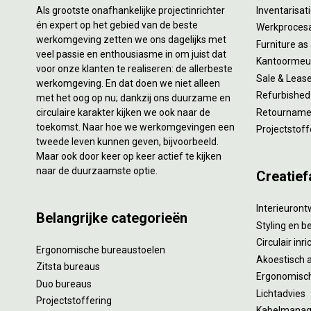
Als grootste onafhankelijke projectinrichter
Inventarisa
én expert op het gebied van de beste
Werkproces
werkomgeving zetten we ons dagelijks met
Furniture as
veel passie en enthousiasme in om juist dat
Kantoormeub
voor onze klanten te realiseren: de allerbeste
Sale & Leas
werkomgeving. En dat doen we niet alleen
Refurbished
met het oog op nu; dankzij ons duurzame en
circulaire karakter kijken we ook naar de
Retourname 
toekomst. Naar hoe we werkomgevingen een
Projectstoff
tweede leven kunnen geven, bijvoorbeeld.
Maar ook door keer op keer actief te kijken
naar de duurzaamste optie.
Creatief
Interieuron
Belangrijke categorieën
Styling en b
Circulair inr
Ergonomische bureaustoelen
Akoestisch 
Zitsta bureaus
Ergonomisch
Duo bureaus
Lichtadvies
Projectstoffering
Kabelmana