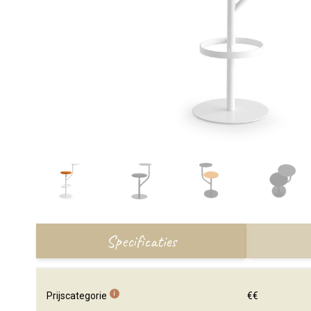
Specificaties
i
Prijscategorie
€€