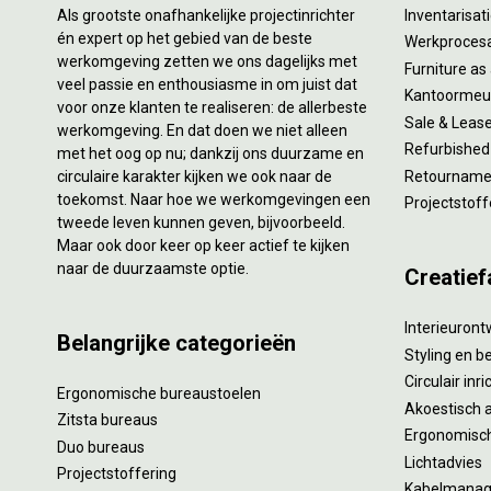
Als grootste onafhankelijke projectinrichter
Inventarisa
én expert op het gebied van de beste
Werkproces
werkomgeving zetten we ons dagelijks met
Furniture as
veel passie en enthousiasme in om juist dat
Kantoormeub
voor onze klanten te realiseren: de allerbeste
Sale & Leas
werkomgeving. En dat doen we niet alleen
Refurbished
met het oog op nu; dankzij ons duurzame en
circulaire karakter kijken we ook naar de
Retourname 
toekomst. Naar hoe we werkomgevingen een
Projectstoff
tweede leven kunnen geven, bijvoorbeeld.
Maar ook door keer op keer actief te kijken
naar de duurzaamste optie.
Creatief
Interieuron
Belangrijke categorieën
Styling en b
Circulair inr
Ergonomische bureaustoelen
Akoestisch 
Zitsta bureaus
Ergonomisch
Duo bureaus
Lichtadvies
Projectstoffering
Kabelmana