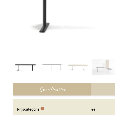
Specificaties
i
Prijscategorie
€€