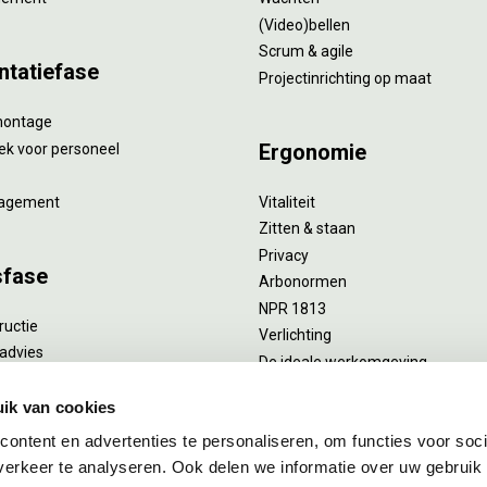
(Video)bellen
Scrum & agile
ntatiefase
Projectinrichting op maat
montage
Ergonomie
ek voor personeel
agement
Vitaliteit
Zitten & staan
Privacy
sfase
Arbonormen
NPR 1813
ructie
Verlichting
advies
De ideale werkomgeving
verlengend onderhoud
Akoestiek
he reiniging
ik van cookies
Proefstoelen
ent
ontent en advertenties te personaliseren, om functies voor soci
uizing
erkeer te analyseren. Ook delen we informatie over uw gebruik