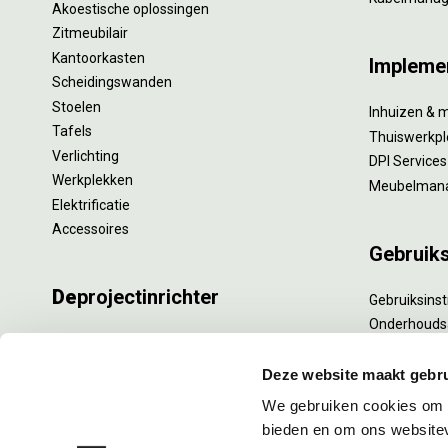
Akoestische oplossingen
Zitmeubilair
Kantoorkasten
Impleme
Scheidingswanden
Stoelen
Inhuizen & 
Tafels
Thuiswerkpl
Verlichting
DPI Services
Werkplekken
Meubelman
Elektrificatie
Accessoires
Gebruik
De
projectinrichter
Gebruiksinst
Onderhouds
Onze experts
Levensduur
Nieuws
Specialistisc
Deze website maakt gebru
Vacatures
Refurbishm
We gebruiken cookies om c
DPI teamdag
Interne verh
bieden en om ons websitev