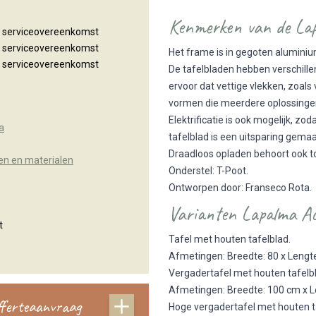
Kenmerken van de Lap
n serviceovereenkomst
n serviceovereenkomst
Het frame is in gegoten aluminiu
n serviceovereenkomst
De tafelbladen hebben verschille
ervoor dat vettige vlekken, zoal
vormen die meerdere oplossinge
Elektrificatie is ook mogelijk, z
a
tafelblad is een uitsparing gema
Draadloos opladen behoort ook t
en en materialen
Onderstel: T-Poot.
Ontworpen door: Franseco Rota.
Varianten Lapalma Ac
t
Tafel met houten tafelblad.
Afmetingen: Breedte: 80 x Lengt
Vergadertafel met houten tafelb
Afmetingen: Breedte: 100 cm x L
offerteaanvraag
Hoge vergadertafel met houten t