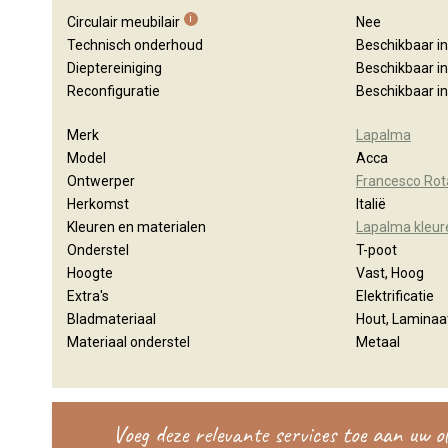
i
Circulair meubilair
Nee
Technisch onderhoud
Beschikbaar i
Dieptereiniging
Beschikbaar i
Reconfiguratie
Beschikbaar i
Merk
Lapalma
Model
Acca
Ontwerper
Francesco Rot
Herkomst
Italië
Kleuren en materialen
Lapalma kleur
Onderstel
T-poot
Hoogte
Vast, Hoog
Extra's
Elektrificatie
Bladmateriaal
Hout, Laminaa
Materiaal onderstel
Metaal
Voeg deze relevante services toe aan uw 