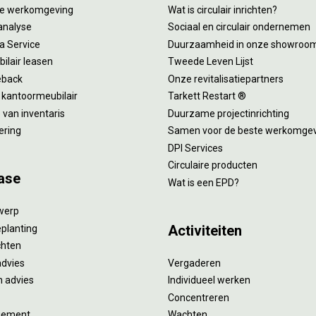
tie werkomgeving
Wat is circulair inrichten?
analyse
Sociaal en circulair ondernemen
 a Service
Duurzaamheid in onze showroo
ilair leasen
Tweede Leven Lijst
eback
Onze revitalisatiepartners
 kantoormeubilair
Tarkett Restart ®
van inventaris
Duurzame projectinrichting
ering
Samen voor de beste werkomge
DPI Services
Circulaire producten
ase
Wat is een EPD?
twerp
Activiteiten
eplanting
ichten
advies
Vergaderen
 advies
Individueel werken
Concentreren
gement
Wachten