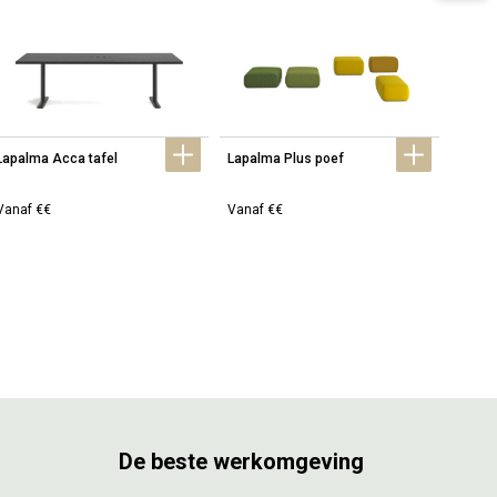
Lapalma Acca tafel
Lapalma Plus poef
Lapal
Vanaf €€
Vanaf €€
Vanaf
De beste werkomgeving