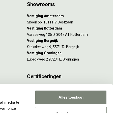
Showrooms
Vestiging Amsterdam
Skoon 56, 1511 HV Oostzaan
Vestiging Rotterdam
Vareseweg 135 D, 3047 AT Rotterdam
Vestiging Bergeijk
Stökskesweg 9, 5571 TJ Bergeijk
Vestiging Groningen
Lübeckweg 2 9723 HE Groningen
Certificeringen
FSC® C173116 geldt voor Amsterdam.
ISO 9001 en 14001 gelden voor Amsterdam,
Alles toestaan
Rotterdam en Culemborg.
al media te
 van onze