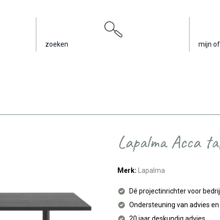
zoeken
mijn of
Lapalma Acca taf
Merk:
Lapalma
Dé projectinrichter voor bedri
Ondersteuning van advies e
20 jaar deskundig advies