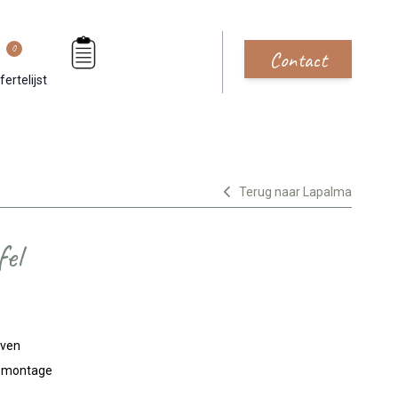
0
Contact
fertelijst
Terug naar Lapalma
el
jven
n montage