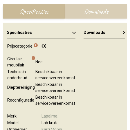
Specificaties
Downloads
Specificaties
Downloads
Algemene brochure
Kleuren en materialen
i
Prijscategorie
€€
i
Circulair
Nee
meubilair
Technisch
Beschikbaar in
onderhoud
serviceovereenkomst
Beschikbaar in
Dieptereiniging
serviceovereenkomst
Beschikbaar in
Reconfiguratie
serviceovereenkomst
Merk
Lapalma
Model
Lab kruk
Ontwerper
Karri Monni