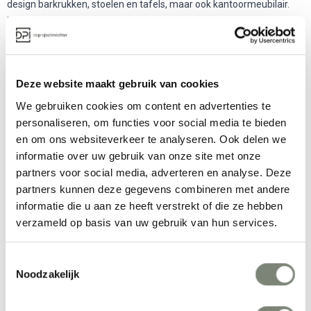
design barkrukken, stoelen en tafels, maar ook kantoormeubilair.
Men werkt samen met bekende designers zoals Anderssen & Voll,
Shin & Tomoko Azumi, Hannes Wettstein en Enzo Berti. De
meubelen van Lapalma kenmerken zich door de moderne
vormgeving.
Deze website maakt gebruik van cookies
Een van de bekendste modellen is
Lapalma Lem
. Bij Lapalma staan
de meubelen en grondstoffen onder voortdurende controle, men is
We gebruiken cookies om content en advertenties te
verzekerd van kwaliteit en duurzaamheid. Lapalma is ISO 9001
personaliseren, om functies voor social media te bieden
gecertificeerd.
en om ons websiteverkeer te analyseren. Ook delen we
informatie over uw gebruik van onze site met onze
partners voor social media, adverteren en analyse. Deze
Meer producten van Lapalma
partners kunnen deze gegevens combineren met andere
informatie die u aan ze heeft verstrekt of die ze hebben
verzameld op basis van uw gebruik van hun services.
Toestemmingsselectie
Noodzakelijk