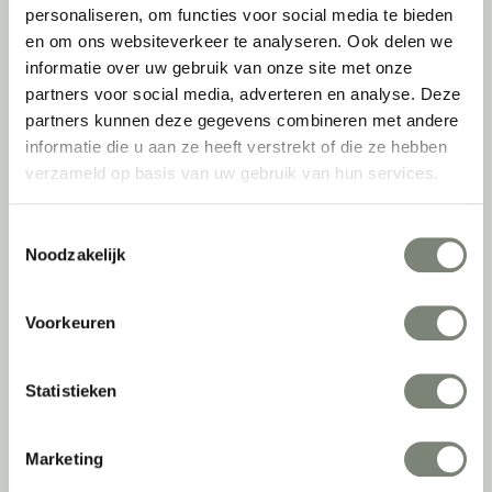
personaliseren, om functies voor social media te bieden
en om ons websiteverkeer te analyseren. Ook delen we
Als grootste onafhankelijke projectinrichter én expert op het gebied
van de beste werkomgeving zetten we ons dagelijks met veel
informatie over uw gebruik van onze site met onze
passie en enthousiasme in om juist dat voor onze klanten te
partners voor social media, adverteren en analyse. Deze
realiseren: de allerbeste werkomgeving. En dat doen we niet alleen
partners kunnen deze gegevens combineren met andere
met het oog op nu; dankzij ons duurzame en circulaire karakter
informatie die u aan ze heeft verstrekt of die ze hebben
kijken we ook naar de toekomst. Naar hoe we werkomgevingen een
verzameld op basis van uw gebruik van hun services.
tweede leven kunnen geven, bijvoorbeeld. Maar ook door keer op
keer actief te kijken naar de duurzaamste optie.
Toestemmingsselectie
Belangrijke categorieën
Noodzakelijk
Ergonomische bureaustoelen
Voorkeuren
Zitsta bureaus
Duo bureaus
Projectstoffering
Statistieken
Akoestische oplossingen
Zitmeubilair
Marketing
Kantoorkasten