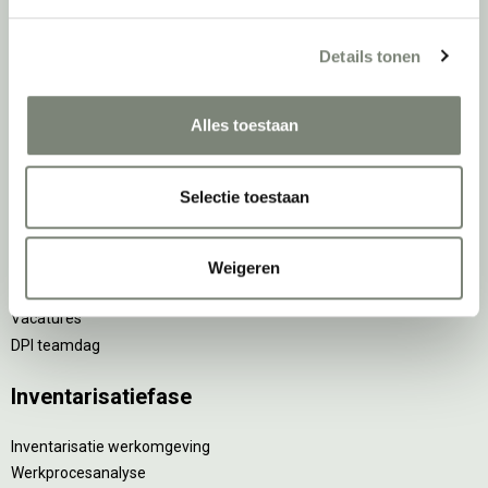
Scheidingswanden
Stoelen
Details tonen
Tafels
Verlichting
Werkplekken
Alles toestaan
Elektrificatie
Accessoires
Selectie toestaan
De
projectinrichter
Onze experts
Weigeren
Nieuws
Vacatures
DPI teamdag
Inventarisatiefase
Inventarisatie werkomgeving
Werkprocesanalyse