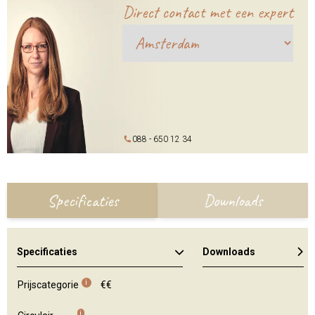
Direct contact met een expert
088 - 650 12 34
Specificaties
Downloads
Specificaties
Downloads
Algemene brochure
Kleuren en materialen
i
Prijscategorie
€€
i