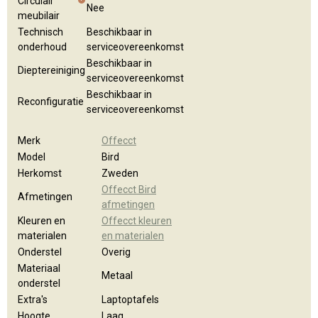
Circulair
Nee
meubilair
Technisch
Beschikbaar in
onderhoud
serviceovereenkomst
Beschikbaar in
Dieptereiniging
serviceovereenkomst
Beschikbaar in
Reconfiguratie
serviceovereenkomst
Merk
Offecct
Model
Bird
Herkomst
Zweden
Offecct Bird
Afmetingen
afmetingen
Kleuren en
Offecct kleuren
materialen
en materialen
Onderstel
Overig
Materiaal
Metaal
onderstel
Extra's
Laptoptafels
Hoogte
Laag