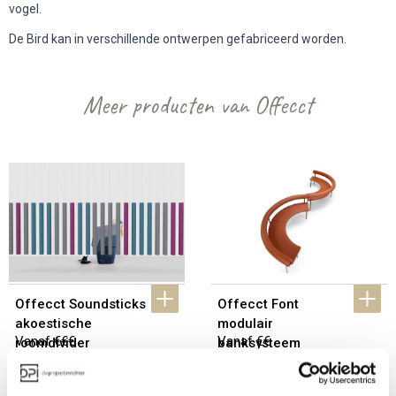
vogel.
De Bird kan in verschillende ontwerpen gefabriceerd worden.
Meer producten van Offecct
Offecct Soundsticks 
Offecct Font 
akoestische 
modulair 
Vanaf €€€
Vanaf €€
roomdivider
banksysteem