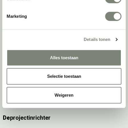
Belangrijke categorieën
Ergonomische bureaustoelen
Marketing
Zitsta bureaus
Duo bureaus
Projectstoffering
Details tonen
Akoestische oplossingen
Zitmeubilair
Kantoorkasten
Alles toestaan
Scheidingswanden
Stoelen
Selectie toestaan
Tafels
Verlichting
Werkplekken
Weigeren
Elektrificatie
Accessoires
De
projectinrichter