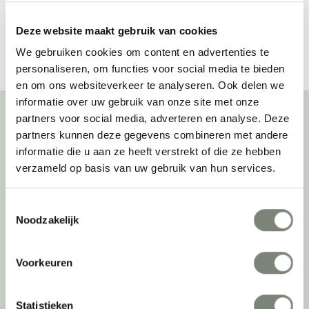
Bekijk alles van Offecct
Deze website maakt gebruik van cookies
We gebruiken cookies om content en advertenties te
personaliseren, om functies voor social media te bieden
en om ons websiteverkeer te analyseren. Ook delen we
informatie over uw gebruik van onze site met onze
partners voor social media, adverteren en analyse. Deze
partners kunnen deze gegevens combineren met andere
Over deprojectinrichter
informatie die u aan ze heeft verstrekt of die ze hebben
verzameld op basis van uw gebruik van hun services.
Als grootste onafhankelijke projectinrichter én expert op het gebied
van de beste werkomgeving zetten we ons dagelijks met veel
passie en enthousiasme in om juist dat voor onze klanten te
Toestemmingsselectie
realiseren: de allerbeste werkomgeving. En dat doen we niet alleen
Noodzakelijk
met het oog op nu; dankzij ons duurzame en circulaire karakter
kijken we ook naar de toekomst. Naar hoe we werkomgevingen een
Voorkeuren
tweede leven kunnen geven, bijvoorbeeld. Maar ook door keer op
keer actief te kijken naar de duurzaamste optie.
Statistieken