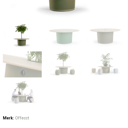
Merk:
Offecct