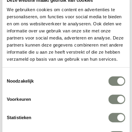
Deze website maakt gebruik van cookies
Meer producten van Offecct
We gebruiken cookies om content en advertenties te
personaliseren, om functies voor social media te bieden
en om ons websiteverkeer te analyseren. Ook delen we
informatie over uw gebruik van onze site met onze
partners voor social media, adverteren en analyse. Deze
partners kunnen deze gegevens combineren met andere
informatie die u aan ze heeft verstrekt of die ze hebben
verzameld op basis van uw gebruik van hun services.
Toestemmingsselectie
Offecct Soundsticks 
Offecct Font 
Noodzakelijk
akoestische 
modulair 
Vanaf €€€
Vanaf €€
roomdivider
banksysteem
Voorkeuren
Bekijk alles van Offecct
Statistieken