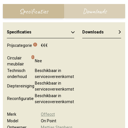
Specificaties
Downloads
Specificaties
Downloads
Kleuren en materialen
i
Prijscategorie
€€€
i
Circulair
Nee
meubilair
Technisch
Beschikbaar in
onderhoud
serviceovereenkomst
Beschikbaar in
Dieptereiniging
serviceovereenkomst
Beschikbaar in
Reconfiguratie
serviceovereenkomst
Merk
Offecct
Model
On Point
Ontwerper
Mattias Stenberg