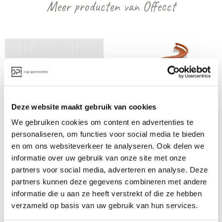
Meer producten van Offecct
Deze website maakt gebruik van cookies
Offecct Soundsticks 
Offecct Font 
We gebruiken cookies om content en advertenties te
akoestische 
modulair 
personaliseren, om functies voor social media te bieden
Vanaf €€€
Vanaf €€
roomdivider
banksysteem
en om ons websiteverkeer te analyseren. Ook delen we
informatie over uw gebruik van onze site met onze
partners voor social media, adverteren en analyse. Deze
partners kunnen deze gegevens combineren met andere
Bekijk alles van Offecct
informatie die u aan ze heeft verstrekt of die ze hebben
verzameld op basis van uw gebruik van hun services.