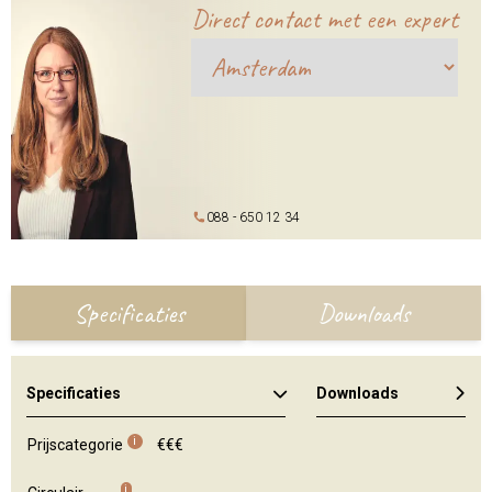
Direct contact met een expert
088 - 650 12 34
Specificaties
Downloads
Specificaties
Downloads
Kleuren en materialen
i
Prijscategorie
€€€
i