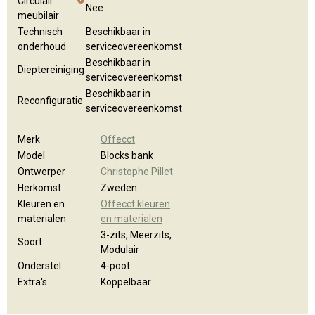
Circulair
Nee
meubilair
Technisch
Beschikbaar in
onderhoud
serviceovereenkomst
Beschikbaar in
Dieptereiniging
serviceovereenkomst
Beschikbaar in
Reconfiguratie
serviceovereenkomst
Merk
Offecct
Model
Blocks bank
Ontwerper
Christophe Pillet
Herkomst
Zweden
Kleuren en
Offecct kleuren
materialen
en materialen
3-zits, Meerzits,
Soort
Modulair
Onderstel
4-poot
Extra's
Koppelbaar