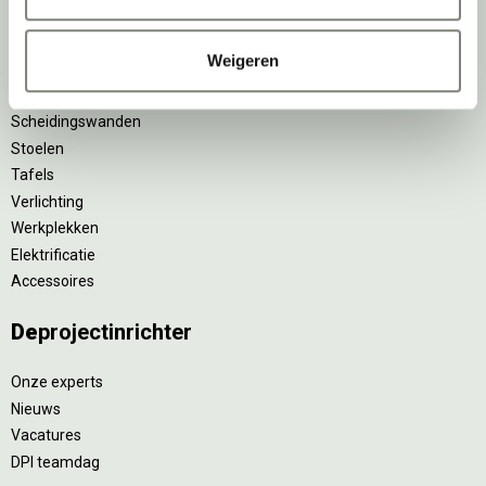
Projectstoffering
Akoestische oplossingen
Weigeren
Zitmeubilair
Kantoorkasten
Scheidingswanden
Stoelen
Tafels
Verlichting
Werkplekken
Elektrificatie
Accessoires
De
projectinrichter
Onze experts
Nieuws
Vacatures
DPI teamdag