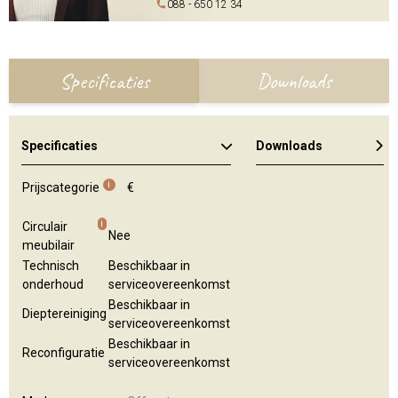
088 - 650 12 34
Specificaties
Downloads
Specificaties
Downloads
Algemene brochure
Kleuren en materialen
i
Prijscategorie
€
i
Circulair
Nee
meubilair
Technisch
Beschikbaar in
onderhoud
serviceovereenkomst
Beschikbaar in
Dieptereiniging
serviceovereenkomst
Beschikbaar in
Reconfiguratie
serviceovereenkomst