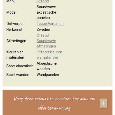
Merk
Offecct
Soundwave
Model
akoestische
panelen
Ontwerper
Teppo Asikainen
Herkomst
Zweden
Offecct
Afmetingen
Soundwave
afmetingen
Kleuren en
Offecct kleuren
materialen
en materialen
Akoestische
Soort akoestisch
wanden
Soort wanden
Wandpanelen
Voeg deze relevante services toe aan uw
offerteaanvraag