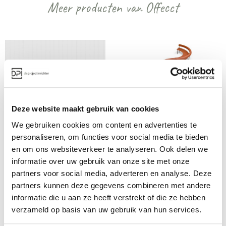
Meer producten van Offecct
Deze website maakt gebruik van cookies
Offecct Soundsticks 
Offecct Font 
We gebruiken cookies om content en advertenties te
akoestische 
modulair 
personaliseren, om functies voor social media te bieden
Vanaf €€€
Vanaf €€
roomdivider
banksysteem
en om ons websiteverkeer te analyseren. Ook delen we
informatie over uw gebruik van onze site met onze
partners voor social media, adverteren en analyse. Deze
partners kunnen deze gegevens combineren met andere
Bekijk alles van Offecct
informatie die u aan ze heeft verstrekt of die ze hebben
verzameld op basis van uw gebruik van hun services.