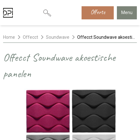
Offerte
Menu
Home
Offecct
Soundwave
Offecct Soundwave akoestische panelen
Offecct Soundwave akoestische
panelen