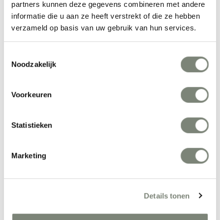
partners kunnen deze gegevens combineren met andere
hoogwaardig, degelijk kantoormeubilair met een uitstekende prijs-
informatie die u aan ze heeft verstrekt of die ze hebben
kwaliteitverhouding. In de collectie van Robberechts zitten
verzameld op basis van uw gebruik van hun services.
roldeurkasten, schuifkasten, kantoormeubellijnen,
vergadermeubilair en directiemeubilair. Connex P4Z bench is
Toestemmingsselectie
onderdeel van de Robberechts Connex serie.
Noodzakelijk
Meer producten van Robberechts
Voorkeuren
Statistieken
Marketing
Details tonen
Robberechts System 
Robberechts Mooze 
T-Wood zit sta 
zit sta werkplek