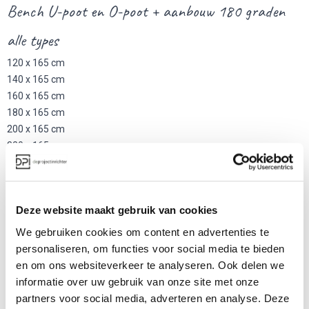
Bench U-poot en O-poot + aanbouw 180 graden
alle types
120 x 165 cm
140 x 165 cm
160 x 165 cm
180 x 165 cm
200 x 165 cm
220 x 165 cm
240 x 165 cm
Vergadertafel
120 x 120 cm
Deze website maakt gebruik van cookies
140 x 140 cm
We gebruiken cookies om content en advertenties te
160 x 160 cm
personaliseren, om functies voor social media te bieden
en om ons websiteverkeer te analyseren. Ook delen we
Over Robberechts kantoormeubilair.
informatie over uw gebruik van onze site met onze
partners voor social media, adverteren en analyse. Deze
Robberechts is gespecialiseerd in het ontwerpen en productie van