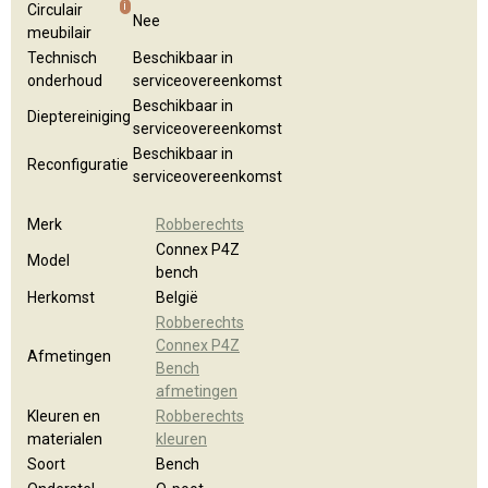
i
Circulair
Nee
meubilair
Technisch
Beschikbaar in
onderhoud
serviceovereenkomst
Beschikbaar in
Dieptereiniging
serviceovereenkomst
Beschikbaar in
Reconfiguratie
serviceovereenkomst
Merk
Robberechts
Connex P4Z
Model
bench
Herkomst
België
Robberechts
Connex P4Z
Afmetingen
Bench
afmetingen
Kleuren en
Robberechts
materialen
kleuren
Soort
Bench