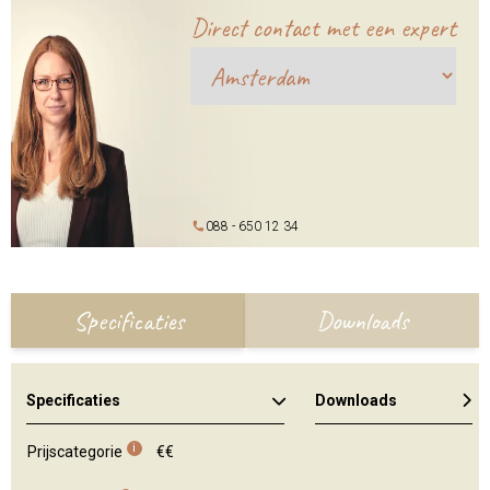
Direct contact met een expert
088 - 650 12 34
Specificaties
Downloads
Specificaties
Downloads
Algemene brochure
Kleuren en materialen
i
Prijscategorie
€€