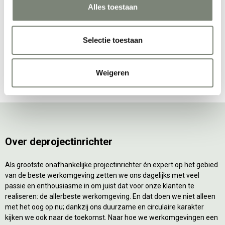
Prijs op aanvraag
Prijs op aanvraag
bureau
Alles toestaan
Selectie toestaan
Bekijk alles van Robberechts
Weigeren
Over deprojectinrichter
Als grootste onafhankelijke projectinrichter én expert op het gebied
van de beste werkomgeving zetten we ons dagelijks met veel
passie en enthousiasme in om juist dat voor onze klanten te
realiseren: de allerbeste werkomgeving. En dat doen we niet alleen
met het oog op nu; dankzij ons duurzame en circulaire karakter
kijken we ook naar de toekomst. Naar hoe we werkomgevingen een