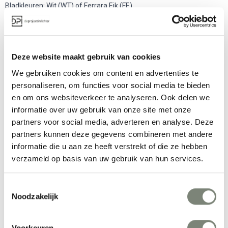
Bladkleuren: Wit (WT) of Ferrara Eik (FE)
Onderstel leverbaar in zwart of wit
Voorzien van geïntegreerde kabelgoot voor nette bekabeling
In hoogte verstelbaar van 650 tot 1300 mm
Beschikbare afmetingen werkblad
Deze website maakt gebruik van cookies
We gebruiken cookies om content en advertenties te
1600 x 800 mm
personaliseren, om functies voor social media te bieden
1800 x 800 mm
en om ons websiteverkeer te analyseren. Ook delen we
informatie over uw gebruik van onze site met onze
partners voor social media, adverteren en analyse. Deze
Meer producten van Robberechts
partners kunnen deze gegevens combineren met andere
informatie die u aan ze heeft verstrekt of die ze hebben
verzameld op basis van uw gebruik van hun services.
Toestemmingsselectie
Noodzakelijk
Voorkeuren