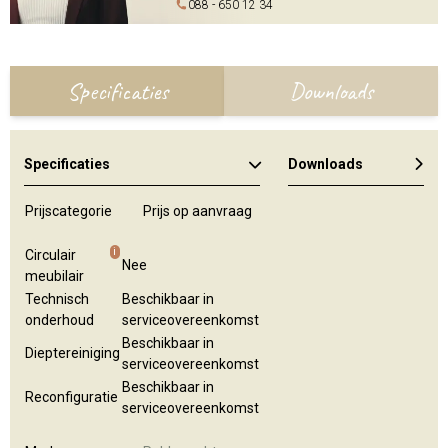
088 - 650 12 34
Specificaties
Downloads
Specificaties
Downloads
Prijscategorie
Prijs op aanvraag
i
Circulair
Nee
meubilair
Technisch
Beschikbaar in
onderhoud
serviceovereenkomst
Beschikbaar in
Dieptereiniging
serviceovereenkomst
Beschikbaar in
Reconfiguratie
serviceovereenkomst