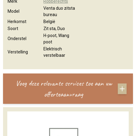
Merk
Robberechts
Venta duo zitsta
Model
bureau
Herkomst
België
Soort
Zit sta, Duo
H-poot, Wang
Onderstel
poot
Elektrisch
Verstelling
verstelbaar
Voeg deze relevante services toe aan uw
offerteaanvraag