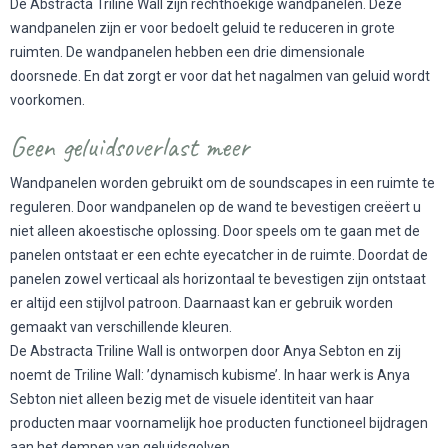
De Abstracta Triline Wall zijn rechthoekige wandpanelen. Deze
wandpanelen zijn er voor bedoelt geluid te reduceren in grote
ruimten. De wandpanelen hebben een drie dimensionale
doorsnede. En dat zorgt er voor dat het nagalmen van geluid wordt
voorkomen.
Geen geluidsoverlast meer
Wandpanelen worden gebruikt om de soundscapes in een ruimte te
reguleren. Door wandpanelen op de wand te bevestigen creëert u
niet alleen akoestische oplossing. Door speels om te gaan met de
panelen ontstaat er een echte eyecatcher in de ruimte. Doordat de
panelen zowel verticaal als horizontaal te bevestigen zijn ontstaat
er altijd een stijlvol patroon. Daarnaast kan er gebruik worden
gemaakt van verschillende kleuren.
De Abstracta Triline Wall is ontworpen door Anya Sebton en zij
noemt de Triline Wall: ’dynamisch kubisme’. In haar werk is Anya
Sebton niet alleen bezig met de visuele identiteit van haar
producten maar voornamelijk hoe producten functioneel bijdragen
aan het dempen van geluidsgolven.