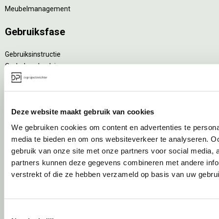
Meubelmanagement
Gebruiksfase
Gebruiksinstructie
Onderhoudsadvies
Levensduurverlengend onderhoud
Specialistische reiniging
Refurbishment
Deze website maakt gebruik van cookies
Interne verhuizing
We gebruiken cookies om content en advertenties te personal
Circulair inrichten
media te bieden en om ons websiteverkeer te analyseren. Oo
gebruik van onze site met onze partners voor social media,
Wat is circulair inrichten?
partners kunnen deze gegevens combineren met andere infor
Sociaal en circulair ondernemen
verstrekt of die ze hebben verzameld op basis van uw gebru
Duurzaamheid in onze showrooms
Tweede Leven Lijst
Onze revitalisatiepartners
Toestemmingsselectie