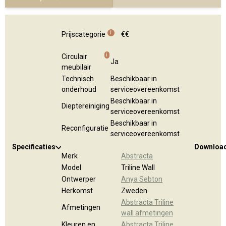
i
Prijscategorie
€€
i
Circulair
Ja
meubilair
Technisch
Beschikbaar in
onderhoud
serviceovereenkomst
Beschikbaar in
Dieptereiniging
serviceovereenkomst
Beschikbaar in
Reconfiguratie
serviceovereenkomst
Specificaties
Downloa
Merk
Abstracta
Model
Triline Wall
Ontwerper
Anya Sebton
Herkomst
Zweden
Abstracta Triline
Afmetingen
wall afmetingen
Kleuren en
Abstracta Triline