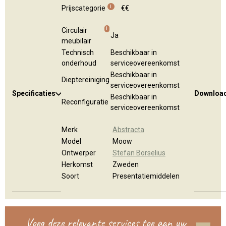
i
Prijscategorie
€€
i
Circulair
Ja
meubilair
Technisch
Beschikbaar in
onderhoud
serviceovereenkomst
Beschikbaar in
Dieptereiniging
serviceovereenkomst
Specificaties
Downloa
Beschikbaar in
Reconfiguratie
serviceovereenkomst
Merk
Abstracta
Model
Moow
Ontwerper
Stefan Borselius
Herkomst
Zweden
Soort
Presentatiemiddelen
Voeg deze relevante services toe aan uw