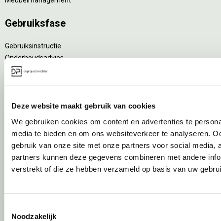
Gebruiksfase
Gebruiksinstructie
Onderhoudsadvies
Levensduurverlengend onderhoud
Specialistische reiniging
Refurbishment
Deze website maakt gebruik van cookies
Interne verhuizing
We gebruiken cookies om content en advertenties te personal
Circulair inrichten
media te bieden en om ons websiteverkeer te analyseren. Oo
gebruik van onze site met onze partners voor social media,
Wat is circulair inrichten?
partners kunnen deze gegevens combineren met andere infor
Sociaal en circulair ondernemen
verstrekt of die ze hebben verzameld op basis van uw gebru
Duurzaamheid in onze showrooms
Tweede Leven Lijst
Onze revitalisatiepartners
Toestemmingsselectie
Tarkett Restart ®
Noodzakelijk