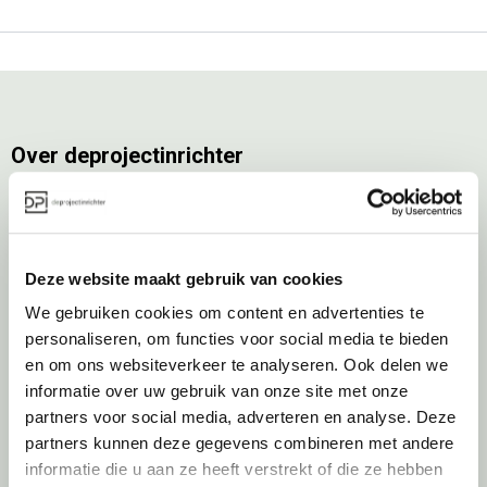
Over deprojectinrichter
Als grootste onafhankelijke projectinrichter én expert op het gebied
van de beste werkomgeving zetten we ons dagelijks met veel
passie en enthousiasme in om juist dat voor onze klanten te
realiseren: de allerbeste werkomgeving. En dat doen we niet alleen
Deze website maakt gebruik van cookies
met het oog op nu; dankzij ons duurzame en circulaire karakter
We gebruiken cookies om content en advertenties te
kijken we ook naar de toekomst. Naar hoe we werkomgevingen een
personaliseren, om functies voor social media te bieden
tweede leven kunnen geven, bijvoorbeeld. Maar ook door keer op
en om ons websiteverkeer te analyseren. Ook delen we
keer actief te kijken naar de duurzaamste optie.
informatie over uw gebruik van onze site met onze
Belangrijke categorieën
partners voor social media, adverteren en analyse. Deze
partners kunnen deze gegevens combineren met andere
Ergonomische bureaustoelen
informatie die u aan ze heeft verstrekt of die ze hebben