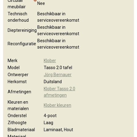
Circulair
Nee
meubilair
Technisch
Beschikbaar in
onderhoud
serviceovereenkomst
Beschikbaar in
Dieptereiniging
serviceovereenkomst
Beschikbaar in
Reconfiguratie
serviceovereenkomst
Merk
Klober
Model
Tasso 2.0 tafel
Ontwerper
Jörg Bernauer
Herkomst
Duitsland
Klober Tasso 2.0
Afmetingen
afmetingen
Kleuren en
Klober kleuren
materialen
Onderstel
4-poot
Zithoogte
Laag
Bladmateriaal
Laminaat, Hout
Materiaal