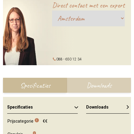
Direct contact met een expert
088 - 650 12 34
Specificaties
Downloads
Specificaties
Downloads
Kleuren en materialen
i
Prijscategorie
€€
i