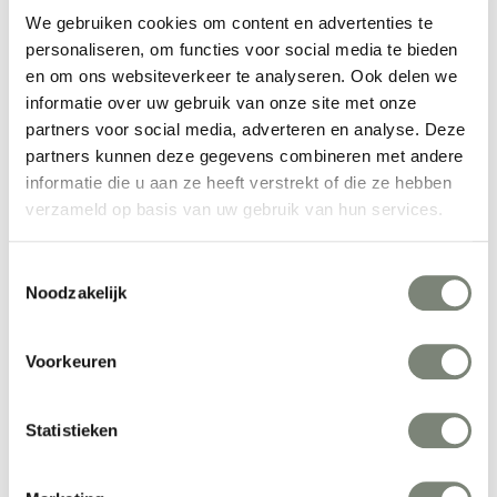
Klober Wooom stoel
We gebruiken cookies om content en advertenties te
personaliseren, om functies voor social media te bieden
Vanaf €€€
en om ons websiteverkeer te analyseren. Ook delen we
informatie over uw gebruik van onze site met onze
1 / 1
partners voor social media, adverteren en analyse. Deze
partners kunnen deze gegevens combineren met andere
informatie die u aan ze heeft verstrekt of die ze hebben
Bij het ontwerpen van Klöber bureaustoelen, directiefauteuils,
verzameld op basis van uw gebruik van hun services.
loungeprogramma's, conferentiestoelen of vergaderfauteuils is
een belangrijk uitgangspunt duurzaamheid. Klöber is een
Toestemmingsselectie
internationaal opererende producten van hoogwaardig,
Noodzakelijk
ergonomisch geperfectioneerd kantoorzitmeubilair.
De bureaustoelen zorgen voor een gevoel van comfort. Klöber is
Voorkeuren
deskundig op het gebied van vormgeving en optimaal zitcomfort.
Naast de kwaliteit is het succes van de onderneming te danken aan
de moderne bedrijfscultuur.
Statistieken
Geschiedenis Klöber kantoormeubelen