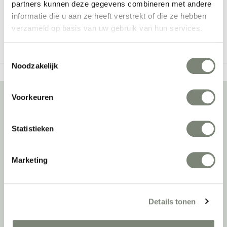
partners kunnen deze gegevens combineren met andere
Bekijk alles van Lapalma
informatie die u aan ze heeft verstrekt of die ze hebben
verzameld op basis van uw gebruik van hun services.
Toestemmingsselectie
Noodzakelijk
Voorkeuren
Over deprojectinrichter
Statistieken
Als grootste onafhankelijke projectinrichter én expert op het gebied
van de beste werkomgeving zetten we ons dagelijks met veel
Marketing
passie en enthousiasme in om juist dat voor onze klanten te
realiseren: de allerbeste werkomgeving. En dat doen we niet alleen
met het oog op nu; dankzij ons duurzame en circulaire karakter
kijken we ook naar de toekomst. Naar hoe we werkomgevingen een
Details tonen
tweede leven kunnen geven, bijvoorbeeld. Maar ook door keer op
keer actief te kijken naar de duurzaamste optie.