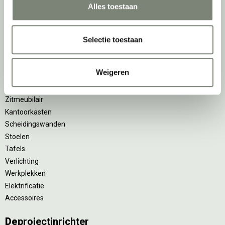
Alles toestaan
Belangrijke categorieën
Ergonomische bureaustoelen
Selectie toestaan
Zitsta bureaus
Duo bureaus
Weigeren
Projectstoffering
Akoestische oplossingen
Zitmeubilair
Kantoorkasten
Scheidingswanden
Stoelen
Tafels
Verlichting
Werkplekken
Elektrificatie
Accessoires
De
projectinrichter