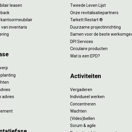
ilair leasen
Tweede Leven Lijst
eback
Onze revitalisatiepartners
 kantoormeubilair
Tarkett Restart ®
van inventaris
Duurzame projectinrichting
ering
Samen voor de beste werkomge
DPI Services
Circulaire producten
ase
Wat is een EPD?
twerp
Activiteiten
eplanting
ichten
advies
Vergaderen
 advies
Individueel werken
Concentreren
gement
Wachten
(Video)bellen
Scrum & agile
ntatiefase