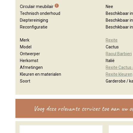
i
Circulair meubilair
Nee
Technisch onderhoud
Beschikbaar i
Dieptereiniging
Beschikbaar i
Reconfiguratie
Beschikbaar i
Merk
Rexite
Model
Cactus
Ontwerper
Raoul Barbieri
Herkomst
Italië
Afmetingen
Rexite Cactus
Kleuren en materialen
Rexite kleuren
Soort
Garderobe / k
Voeg deze relevante services toe aan uw 