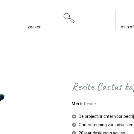
zoeken
mijn of
Rexite Cactus ka
Merk:
Rexite
Dé projectinrichter voor bedri
Ondersteuning van advies e
20 jaar deskundig advies