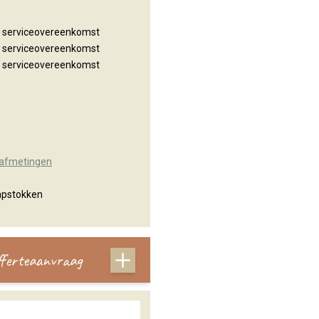
n serviceovereenkomst
n serviceovereenkomst
n serviceovereenkomst
 afmetingen
apstokken
offerteaanvraag