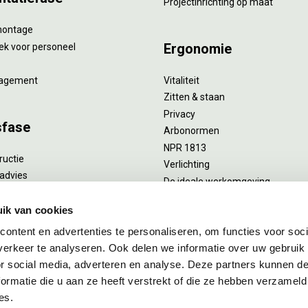
Projectinrichting op maat
montage
Ergonomie
ek voor personeel
agement
Vitaliteit
Zitten & staan
Privacy
sfase
Arbonormen
NPR 1813
ructie
Verlichting
advies
De ideale werkomgeving
verlengend onderhoud
Akoestiek
he reiniging
ik van cookies
Proefstoelen
ent
ontent en advertenties te personaliseren, om functies voor soci
uizing
erkeer te analyseren. Ook delen we informatie over uw gebruik
or social media, adverteren en analyse. Deze partners kunnen 
ormatie die u aan ze heeft verstrekt of die ze hebben verzameld
es.