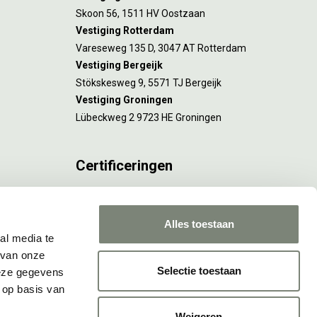
Skoon 56, 1511 HV Oostzaan
Vestiging Rotterdam
Vareseweg 135 D, 3047 AT Rotterdam
Vestiging Bergeijk
Stökskesweg 9, 5571 TJ Bergeijk
Vestiging Groningen
Lübeckweg 2 9723 HE Groningen
Certificeringen
FSC® C173116 geldt voor Amsterdam.
ISO 9001 en 14001 gelden voor Amsterdam,
Alles toestaan
Rotterdam en Culemborg.
al media te
 van onze
Selectie toestaan
deze gegevens
 op basis van
Weigeren