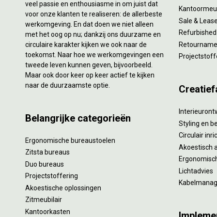
veel passie en enthousiasme in om juist dat
Kantoormeub
voor onze klanten te realiseren: de allerbeste
Sale & Leas
werkomgeving. En dat doen we niet alleen
Refurbished
met het oog op nu; dankzij ons duurzame en
circulaire karakter kijken we ook naar de
Retourname 
toekomst. Naar hoe we werkomgevingen een
Projectstoff
tweede leven kunnen geven, bijvoorbeeld.
Maar ook door keer op keer actief te kijken
naar de duurzaamste optie.
Creatief
Interieuron
Belangrijke categorieën
Styling en b
Circulair inr
Ergonomische bureaustoelen
Akoestisch 
Zitsta bureaus
Ergonomisch
Duo bureaus
Lichtadvies
Projectstoffering
Kabelmana
Akoestische oplossingen
Zitmeubilair
Kantoorkasten
Impleme