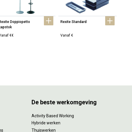
Rexite Doppiopetto 
Rexite Standard
Rexite
kapstok
Vanaf €€
Vanaf €
Vanaf
De beste werkomgeving
Activity Based Working
Hybride werken
ms
Thuiswerken