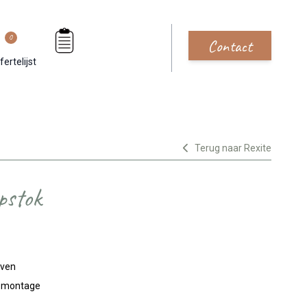
0
Contact
fertelijst
Terug naar Rexite
pstok
jven
n montage