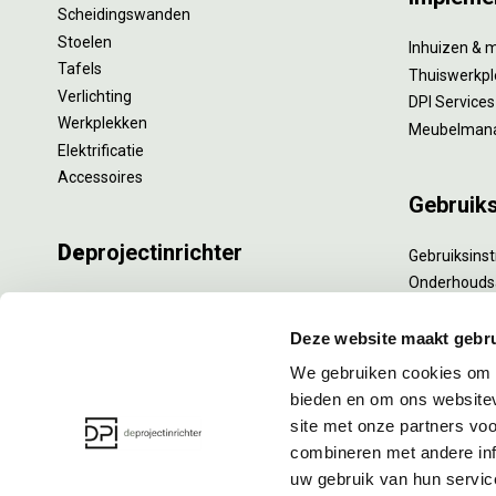
Scheidingswanden
Stoelen
Inhuizen & 
Tafels
Thuiswerkpl
Verlichting
DPI Services
Werkplekken
Meubelman
Elektrificatie
Accessoires
Gebruik
De
projectinrichter
Gebruiksinst
Onderhouds
Onze experts
Levensduur
Nieuws
Specialistisc
Deze website maakt gebru
Vacatures
Refurbishm
We gebruiken cookies om c
DPI teamdag
Interne verh
bieden en om ons websitev
site met onze partners vo
combineren met andere inf
uw gebruik van hun servic