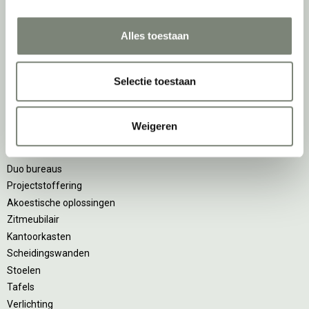
realiseren: de allerbeste werkomgeving. En dat doen we niet alleen
met het oog op nu; dankzij ons duurzame en circulaire karakter
Alles toestaan
kijken we ook naar de toekomst. Naar hoe we werkomgevingen een
tweede leven kunnen geven, bijvoorbeeld. Maar ook door keer op
keer actief te kijken naar de duurzaamste optie.
Selectie toestaan
Belangrijke categorieën
Weigeren
Ergonomische bureaustoelen
Zitsta bureaus
Duo bureaus
Projectstoffering
Akoestische oplossingen
Zitmeubilair
Kantoorkasten
Scheidingswanden
Stoelen
Tafels
Verlichting