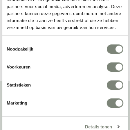
partners voor social media, adverteren en analyse. Deze
Thonet S 661 H
Thonet S 220 F stoel
partners kunnen deze gegevens combineren met andere
informatie die u aan ze heeft verstrekt of die ze hebben
Prijs op aanvraag
Prijs op aanvraag
verzameld op basis van uw gebruik van hun services.
Toestemmingsselectie
Noodzakelijk
Bekijk alles van Thonet
Voorkeuren
Statistieken
Over deprojectinrichter
Marketing
Als grootste onafhankelijke projectinrichter én expert op het gebied
van de beste werkomgeving zetten we ons dagelijks met veel
Details tonen
passie en enthousiasme in om juist dat voor onze klanten te