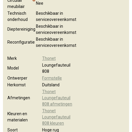
Circulair
Nee
meubilair
Technisch
Beschikbaar in
onderhoud
serviceovereenkomst
Beschikbaar in
Dieptereiniging
serviceovereenkomst
Beschikbaar in
Reconfiguratie
serviceovereenkomst
Merk
Thonet
Loungefauteuil
Model
808
Ontwerper
Formstelle
Herkomst
Duitsland
Thonet
Afmetingen
Loungefauteuil
808 afmetingen
Thonet
Kleuren en
Loungefauteuil
materialen
808 kleuren
Soort
Hoge rug