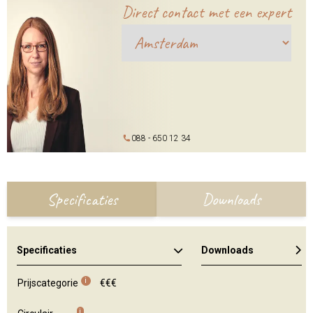
Direct contact met een expert
088 - 650 12 34
Specificaties
Downloads
Specificaties
Downloads
Algemene brochure
Kleuren en materialen
i
Prijscategorie
€€€
i