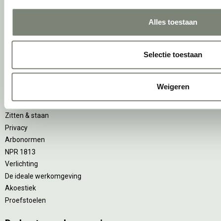
Concentreren
Wachten
Alles toestaan
(Video)bellen
Scrum & agile
Selectie toestaan
Projectinrichting op maat
Ergonomie
Weigeren
Vitaliteit
Zitten & staan
Privacy
Arbonormen
NPR 1813
Verlichting
De ideale werkomgeving
Akoestiek
Proefstoelen