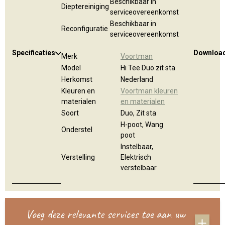
Beschikbaar in
Dieptereiniging
serviceovereenkomst
Beschikbaar in
Reconfiguratie
serviceovereenkomst
Specificaties
Downloa
Merk
Voortman
Model
Hi Tee Duo zit sta
Herkomst
Nederland
Kleuren en
Voortman kleuren
materialen
en materialen
Soort
Duo, Zit sta
H-poot, Wang
Onderstel
poot
Instelbaar,
Verstelling
Elektrisch
verstelbaar
Voeg deze relevante services toe aan uw