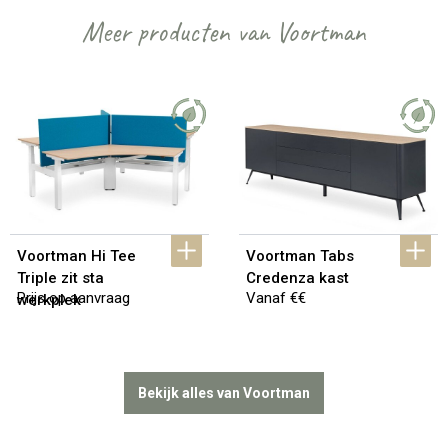
Meer producten van Voortman
Voortman Hi Tee 
Voortman Tabs 
Triple zit sta 
Credenza kast
Prijs op aanvraag
Vanaf €€
werkplek
Bekijk alles van Voortman