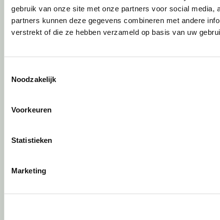
gebruik van onze site met onze partners voor social media,
Circulair inrichten
partners kunnen deze gegevens combineren met andere infor
verstrekt of die ze hebben verzameld op basis van uw gebru
Wat is circulair inrichten?
Sociaal en circulair ondernemen
Duurzaamheid in onze showrooms
Toestemmingsselectie
Tweede Leven Lijst
Noodzakelijk
Onze revitalisatiepartners
Tarkett Restart ®
Voorkeuren
Duurzame projectinrichting
Samen voor de beste werkomgeving
DPI Services
Statistieken
Circulaire producten
Wat is een EPD?
Marketing
Activiteiten
Vergaderen
Individueel werken