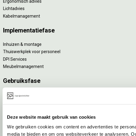
Ergonomisch advies
Lichtadvies
Kabelmanagement
Implementatiefase
Inhuizen & montage
Thuiswerkplek voor personeel
DPI Services
Meubelmanagement
Gebruiksfase
Gebruiksinstructie
Onderhoudsadvies
Levensduurverlengend onderhoud
Deze website maakt gebruik van cookies
Specialistische reiniging
Refurbishment
We gebruiken cookies om content en advertenties te personal
Interne verhuizing
media te bieden en om ons websiteverkeer te analyseren. Oo