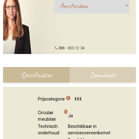
088 - 650 12 34
Specificaties
Downloads
i
Prijscategorie
€€€
i
Circulair
Ja
meubilair
Technisch
Beschikbaar in
onderhoud
serviceovereenkomst