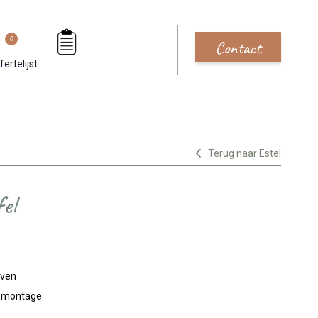
0
Contact
fertelijst
Terug naar Estel
el
jven
n montage