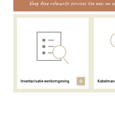
Voeg deze relevante services toe aan uw 
Inventarisatie werkomgeving
Kabelman