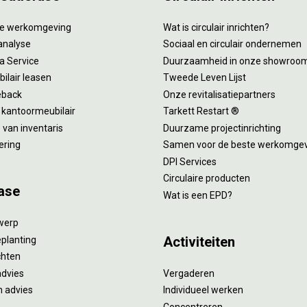
tie werkomgeving
Wat is circulair inrichten?
analyse
Sociaal en circulair ondernemen
 a Service
Duurzaamheid in onze showroo
ilair leasen
Tweede Leven Lijst
eback
Onze revitalisatiepartners
 kantoormeubilair
Tarkett Restart ®
van inventaris
Duurzame projectinrichting
ering
Samen voor de beste werkomge
DPI Services
Circulaire producten
ase
Wat is een EPD?
twerp
Activiteiten
eplanting
ichten
advies
Vergaderen
 advies
Individueel werken
Concentreren