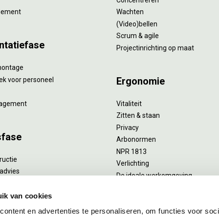
gement
Wachten
(Video)bellen
Scrum & agile
ntatiefase
Projectinrichting op maat
montage
Ergonomie
ek voor personeel
agement
Vitaliteit
Zitten & staan
Privacy
sfase
Arbonormen
NPR 1813
ructie
Verlichting
advies
De ideale werkomgeving
verlengend onderhoud
Akoestiek
he reiniging
ik van cookies
Proefstoelen
ent
ontent en advertenties te personaliseren, om functies voor soci