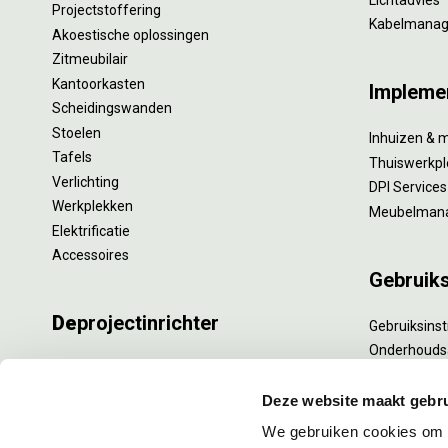
Projectstoffering
Kabelmana
Akoestische oplossingen
Zitmeubilair
Kantoorkasten
Impleme
Scheidingswanden
Stoelen
Inhuizen & 
Tafels
Thuiswerkpl
Verlichting
DPI Services
Werkplekken
Meubelman
Elektrificatie
Accessoires
Gebruik
De
projectinrichter
Gebruiksinst
Onderhouds
Onze experts
Levensduur
Nieuws
Specialistisc
Deze website maakt gebru
Vacatures
Refurbishm
We gebruiken cookies om c
DPI teamdag