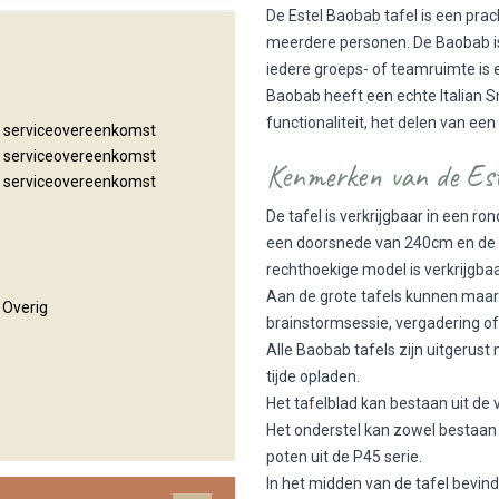
De Estel Baobab tafel is een prac
meerdere personen. De Baobab is 
iedere groeps- of teamruimte is er
Baobab heeft een echte Italian Sm
functionaliteit, het delen van een
n serviceovereenkomst
n serviceovereenkomst
Kenmerken van de Est
n serviceovereenkomst
De tafel is verkrijgbaar in een r
een doorsnede van 240cm en de v
rechthoekige model is verkrijgba
Aan de grote tafels kunnen maar
 Overig
brainstormsessie, vergadering o
Alle Baobab tafels zijn uitgerust 
tijde opladen.
Het tafelblad kan bestaan uit de 
Het onderstel kan zowel bestaan u
poten uit de
P45 serie
.
In het midden van de tafel bevind