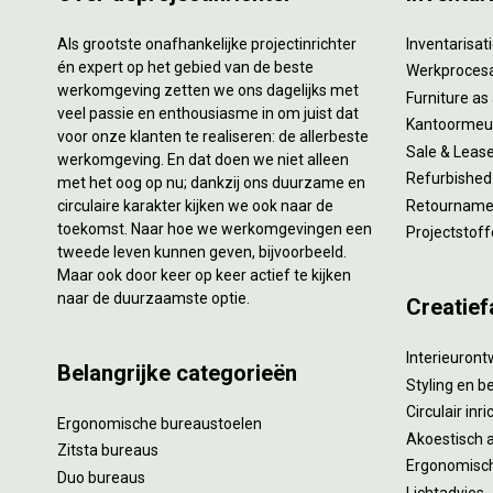
Als grootste onafhankelijke projectinrichter
Inventarisa
én expert op het gebied van de beste
Werkproces
werkomgeving zetten we ons dagelijks met
Furniture as
veel passie en enthousiasme in om juist dat
Kantoormeub
voor onze klanten te realiseren: de allerbeste
Sale & Leas
werkomgeving. En dat doen we niet alleen
Refurbished
met het oog op nu; dankzij ons duurzame en
circulaire karakter kijken we ook naar de
Retourname 
toekomst. Naar hoe we werkomgevingen een
Projectstoff
tweede leven kunnen geven, bijvoorbeeld.
Maar ook door keer op keer actief te kijken
naar de duurzaamste optie.
Creatief
Interieuron
Belangrijke categorieën
Styling en b
Circulair inr
Ergonomische bureaustoelen
Akoestisch 
Zitsta bureaus
Ergonomisch
Duo bureaus
Lichtadvies