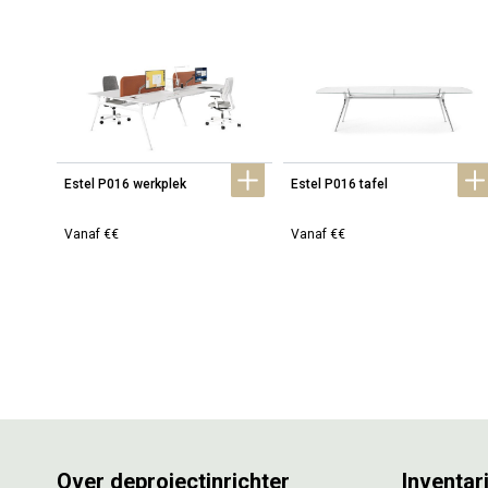
Estel P016 werkplek
Estel P016 tafel
Vanaf €€
Vanaf €€
Over deprojectinrichter
Inventar