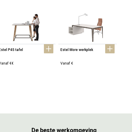
Estel P45 tafel
Estel More werkplek
Estel 
Vanaf €€
Vanaf €
Prijs 
De beste werkomgeving