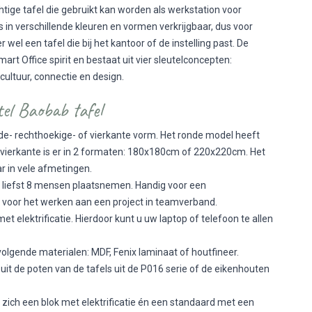
htige tafel die gebruikt kan worden als werkstation voor
in verschillende kleuren en vormen verkrijgbaar, dus voor
 wel een tafel die bij het kantoor of de instelling past. De
art Office spirit en bestaat uit vier sleutelconcepten:
 cultuur, connectie en design.
el Baobab tafel
onde- rechthoekige- of vierkante vorm. Het ronde model heeft
ierkante is er in 2 formaten: 180x180cm of 220x220cm. Het
ar in vele afmetingen.
 liefst 8 mensen plaatsnemen. Handig voor een
f voor het werken aan een project in teamverband.
met elektrificatie. Hierdoor kunt u uw laptop of telefoon te allen
volgende materialen: MDF, Fenix laminaat of houtfineer.
it de poten van de tafels uit de P016 serie of de eikenhouten
 zich een blok met elektrificatie én een standaard met een