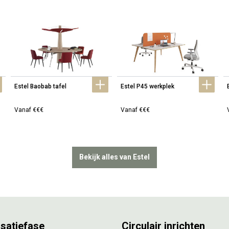
Estel Baobab tafel
Estel P45 werkplek
Vanaf €€€
Vanaf €€€
Bekijk alles van Estel
isatiefase
Circulair inrichten