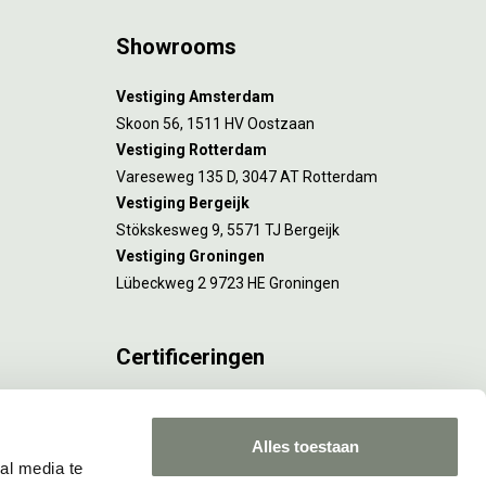
Showrooms
Vestiging Amsterdam
Skoon 56, 1511 HV Oostzaan
Vestiging Rotterdam
Vareseweg 135 D, 3047 AT Rotterdam
Vestiging Bergeijk
Stökskesweg 9, 5571 TJ Bergeijk
Vestiging Groningen
Lübeckweg 2 9723 HE Groningen
Certificeringen
FSC® C173116 geldt voor Amsterdam.
ISO 9001 en 14001 gelden voor Amsterdam,
Alles toestaan
Rotterdam en Culemborg.
al media te