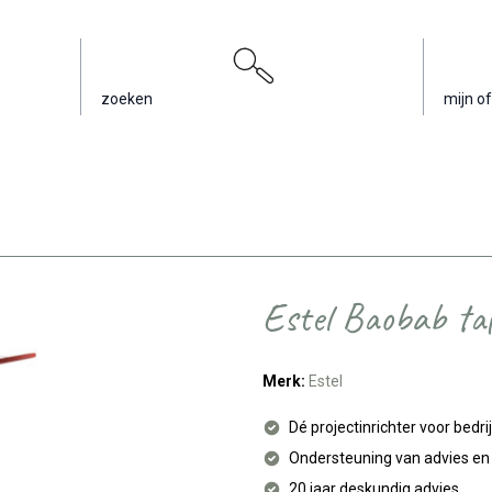
zoeken
mijn of
Estel Baobab taf
Merk:
Estel
Dé projectinrichter voor bedri
Ondersteuning van advies e
20 jaar deskundig advies