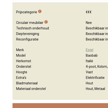
i
Prijscategorie
€€€
i
Circulair meubilair
Nee
Technisch onderhoud
Beschikbaar i
Dieptereiniging
Beschikbaar i
Reconfiguratie
Beschikbaar i
Merk
Estel
Model
Baobab
Herkomst
Italië
Onderstel
4-poot, Kolom,
Hoogte
Vast
Extra's
Elektrificatie
Bladmateriaal
Hout
Materiaal onderstel
Hout, Metaal