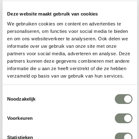
maat met projectprijzen van de Estel Cono.
Deze website maakt gebruik van cookies
Meer producten van Estel
We gebruiken cookies om content en advertenties te
personaliseren, om functies voor social media te bieden
en om ons websiteverkeer te analyseren. Ook delen we
informatie over uw gebruik van onze site met onze
partners voor social media, adverteren en analyse. Deze
partners kunnen deze gegevens combineren met andere
informatie die u aan ze heeft verstrekt of die ze hebben
verzameld op basis van uw gebruik van hun services.
Toestemmingsselectie
Estel P016 werkplek
Estel P016 tafel
Noodzakelijk
Vanaf €€
Vanaf €€
Voorkeuren
Statistieken
Bekijk alles van Estel