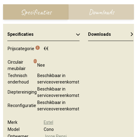
Specificaties
Downloads
Specificaties
Downloads
i
Prijscategorie
€€
i
Circulair
Nee
meubilair
Technisch
Beschikbaar in
onderhoud
serviceovereenkomst
Beschikbaar in
Dieptereiniging
serviceovereenkomst
Beschikbaar in
Reconfiguratie
serviceovereenkomst
Merk
Estel
Model
Cono
Ontwerper
Jorge Pensi