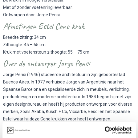
Met of zonder voetenring leverbaar.
Ontworpen door: Jorge Pensi.
Afmetingen Estel Cono kruk
Breedte zitting: 34 cm
Zithoogte: 45 – 65 cm
Kruk met voetensteun zithoogte: 55 – 75 cm
Over de ontwerper Jorge Pensi
Jorge Pensi (1946) studeerde architectuur in zijn geboortestad
Buenos Aires. In 1977 verhuisde Jorge van Argentinië naar het
Spaanse Barcelona en specialiseerde zich in meubels, verlichting,
productdesign en moderne architectuur. In 1984 begon hij met zijn
eigen designbureau en heeft hij producten ontworpen voor diverse
merken, zoals Akaba, Kusch + Co, Viccarbe, Resol en het Spaanse
Estel waar hij deze Cono krukken voor heeft ontworpen.
Wilt u ook deze krukken in uw project toepassen? Neem contact
met ons op via 088 – 650 1234 voor advies of een gratis offerte op