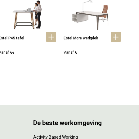
Estel P45 tafel
Estel More werkplek
Estel 
Vanaf €€
Vanaf €
Prijs 
De beste werkomgeving
Activity Based Working