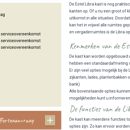
De Estel Libra kast is nog prakti
kanten op. Of u nu een groot of kl
aag
uitkomst in alle situaties. Door
kan het in vrijwel alle ruimtes ge
en vergaderruimtes is de Libra o
n serviceovereenkomst
n serviceovereenkomst
Kenmerken van de Est
n serviceovereenkomst
De kast kan worden opgebouwd ui
hebben een standaardafmeting v
Er zijn veel opties mogelijk bij 
zijkanten, lades, plantenbakken o
bank).
Alle bovenstaande opties kunnen 
mogelijkheden kunt u informeren b
De functies van de L
offerteaanvraag
De kast kan meerdere functies to
opties zijn. Zo kan ervoor worden