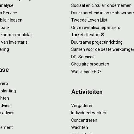
analyse
Sociaal en circulair ondernemen
 a Service
Duurzaamheid in onze showroo
ilair leasen
Tweede Leven Lijst
eback
Onze revitalisatiepartners
 kantoormeubilair
Tarkett Restart ®
van inventaris
Duurzame projectinrichting
ering
Samen voor de beste werkomge
DPI Services
Circulaire producten
ase
Wat is een EPD?
twerp
Activiteiten
eplanting
ichten
advies
Vergaderen
 advies
Individueel werken
Concentreren
gement
Wachten