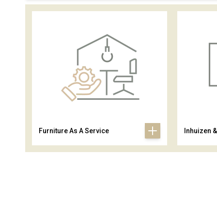
Furniture As A Service
Inhuizen 