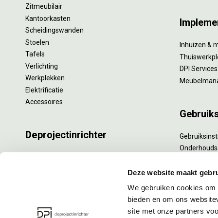
Zitmeubilair
Kantoorkasten
Impleme
Scheidingswanden
Stoelen
Inhuizen & 
Tafels
Thuiswerkpl
Verlichting
DPI Services
Werkplekken
Meubelman
Elektrificatie
Accessoires
Gebruik
De
projectinrichter
Gebruiksinst
Onderhouds
Onze experts
Levensduur
Nieuws
Specialistisc
Deze website maakt gebru
Vacatures
Refurbishm
We gebruiken cookies om c
DPI teamdag
Interne verh
bieden en om ons websitev
site met onze partners vo