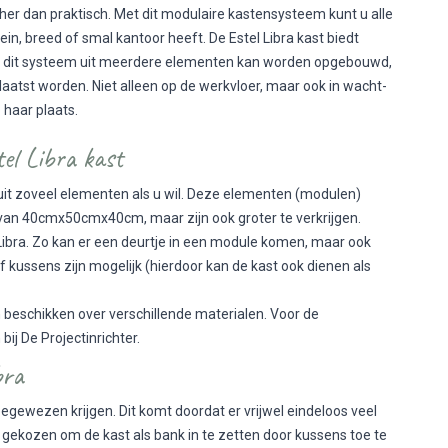
scher dan praktisch. Met dit modulaire kastensysteem kunt u alle
ein, breed of smal kantoor heeft. De Estel Libra kast biedt
dat dit systeem uit meerdere elementen kan worden opgebouwd,
plaatst worden. Niet alleen op de werkvloer, maar ook in wacht-
p haar plaats.
el Libra kast
t zoveel elementen als u wil. Deze elementen (modulen)
an 40cmx50cmx40cm, maar zijn ook groter te verkrijgen.
de Libra. Zo kan er een deurtje in een module komen, maar ook
f kussens zijn mogelijk (hierdoor kan de kast ook dienen als
beschikken over verschillende materialen. Voor de
ij De Projectinrichter.
ibra
egewezen krijgen. Dit komt doordat er vrijwel eindeloos veel
 gekozen om de kast als bank in te zetten door kussens toe te