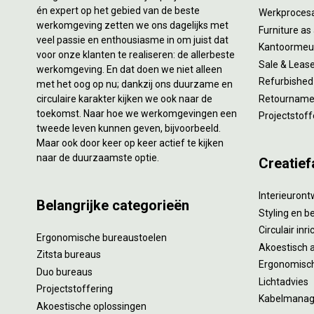
én expert op het gebied van de beste
Werkproces
werkomgeving zetten we ons dagelijks met
Furniture as
veel passie en enthousiasme in om juist dat
Kantoormeub
voor onze klanten te realiseren: de allerbeste
Sale & Leas
werkomgeving. En dat doen we niet alleen
Refurbished
met het oog op nu; dankzij ons duurzame en
circulaire karakter kijken we ook naar de
Retourname 
toekomst. Naar hoe we werkomgevingen een
Projectstoff
tweede leven kunnen geven, bijvoorbeeld.
Maar ook door keer op keer actief te kijken
naar de duurzaamste optie.
Creatief
Interieuron
Belangrijke categorieën
Styling en b
Circulair inr
Ergonomische bureaustoelen
Akoestisch 
Zitsta bureaus
Ergonomisch
Duo bureaus
Lichtadvies
Projectstoffering
Kabelmana
Akoestische oplossingen