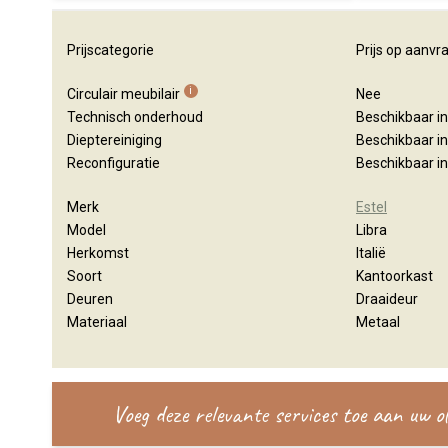
Prijscategorie
Prijs op aanvr
i
Circulair meubilair
Nee
Technisch onderhoud
Beschikbaar i
Dieptereiniging
Beschikbaar i
Reconfiguratie
Beschikbaar i
Merk
Estel
Model
Libra
Herkomst
Italië
Soort
Kantoorkast
Deuren
Draaideur
Materiaal
Metaal
Voeg deze relevante services toe aan uw 