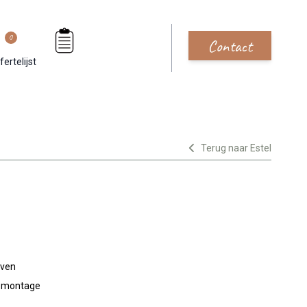
0
Contact
fertelijst
Terug naar Estel
jven
n montage