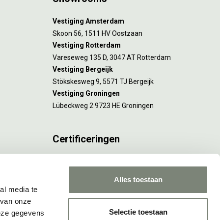
Vestiging Amsterdam
Skoon 56, 1511 HV Oostzaan
Vestiging Rotterdam
Vareseweg 135 D, 3047 AT Rotterdam
Vestiging Bergeijk
Stökskesweg 9, 5571 TJ Bergeijk
Vestiging Groningen
Lübeckweg 2 9723 HE Groningen
Certificeringen
FSC® C173116 geldt voor Amsterdam.
ISO 9001 en 14001 gelden voor Amsterdam,
Alles toestaan
Rotterdam en Culemborg.
al media te
 van onze
Selectie toestaan
deze gegevens