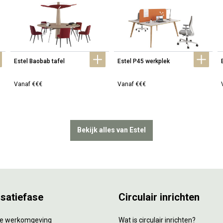
Estel Baobab tafel
Estel P45 werkplek
Vanaf €€€
Vanaf €€€
Bekijk alles van Estel
isatiefase
Circulair inrichten
tie werkomgeving
Wat is circulair inrichten?