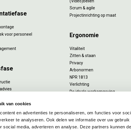
(Video)bellen
Scrum & agile
ntatiefase
Projectinrichting op maat
montage
Ergonomie
ek voor personeel
agement
Vitaliteit
Zitten & staan
Privacy
sfase
Arbonormen
NPR 1813
ructie
Verlichting
advies
De ideale werkomgeving
verlengend onderhoud
Akoestiek
he reiniging
ik van cookies
Proefstoelen
ent
ontent en advertenties te personaliseren, om functies voor soci
uizing
erkeer te analyseren. Ook delen we informatie over uw gebruik
or social media, adverteren en analyse. Deze partners kunnen 