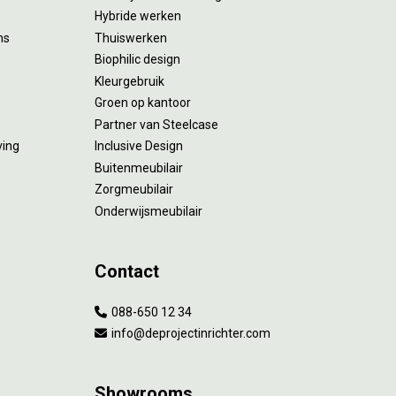
Hybride werken
ms
Thuiswerken
Biophilic design
Kleurgebruik
Groen op kantoor
Partner van Steelcase
ving
Inclusive Design
Buitenmeubilair
Zorgmeubilair
Onderwijsmeubilair
Contact
088-650 12 34
info@deprojectinrichter.com
Showrooms