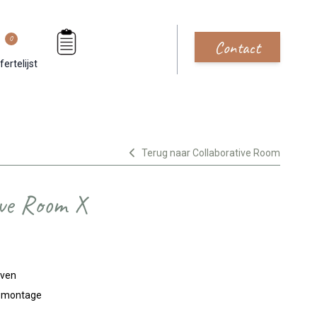
0
Contact
fertelijst
Terug naar Collaborative Room
ive Room X
jven
n montage