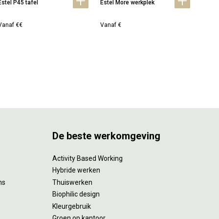
Estel P45 tafel
Estel More werkplek
Estel 
Vanaf €€
Vanaf €
Prijs 
De beste werkomgeving
Activity Based Working
Hybride werken
ms
Thuiswerken
Biophilic design
Kleurgebruik
Groen op kantoor