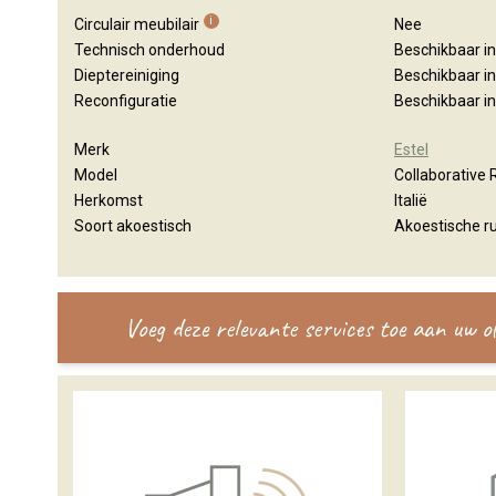
i
Circulair meubilair
Nee
Technisch onderhoud
Beschikbaar i
Dieptereiniging
Beschikbaar i
Reconfiguratie
Beschikbaar i
Merk
Estel
Model
Collaborative
Herkomst
Italië
Soort akoestisch
Akoestische r
Voeg deze relevante services toe aan uw 