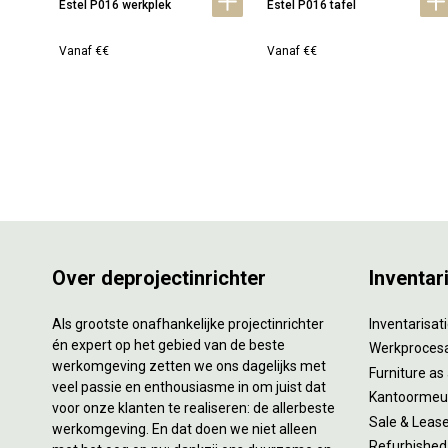
Estel P016 werkplek
Estel P016 tafel
Vanaf €€
Vanaf €€
Over deprojectinrichter
Inventar
Als grootste onafhankelijke projectinrichter
Inventarisa
én expert op het gebied van de beste
Werkproces
werkomgeving zetten we ons dagelijks met
Furniture as
veel passie en enthousiasme in om juist dat
Kantoormeub
voor onze klanten te realiseren: de allerbeste
Sale & Leas
werkomgeving. En dat doen we niet alleen
Refurbished