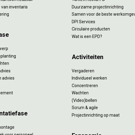
van inventaris
Duurzame projectinrichting
ering
Samen voor de beste werkomge
DPI Services
Circulaire producten
ase
Wat is een EPD?
twerp
Activiteiten
eplanting
ichten
advies
Vergaderen
 advies
Individueel werken
Concentreren
gement
Wachten
(Video)bellen
Scrum & agile
ntatiefase
Projectinrichting op maat
montage
ek voor personeel