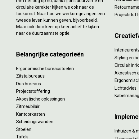
met het oog op nu; dankzij ons duurzame en
circulaire karakter kijken we ook naar de
Retourname 
toekomst. Naar hoe we werkomgevingen een
Projectstoff
tweede leven kunnen geven, bijvoorbeeld.
Maar ook door keer op keer actief te kijken
naar de duurzaamste optie.
Creatief
Interieuron
Belangrijke categorieën
Styling en b
Circulair inr
Ergonomische bureaustoelen
Akoestisch 
Zitsta bureaus
Ergonomisch
Duo bureaus
Lichtadvies
Projectstoffering
Kabelmana
Akoestische oplossingen
Zitmeubilair
Kantoorkasten
Impleme
Scheidingswanden
Stoelen
Inhuizen & 
Tafels
Thuiswerkpl