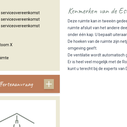
Kenmerken van de Est
n serviceovereenkomst
n serviceovereenkomst
Deze ruimte kan in tweeën gedee
n serviceovereenkomst
ruimte afsluit van het andere de
onder één kap. U bepaalt uiteraa
De hoeken van de ruimte zijn netj
 Room X
omgeving geeft.
De ventilatie wordt automatisch
uimte
Er is heel veel mogelijk met de R
kunt u terecht bij de experts van 
offerteaanvraag