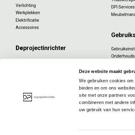
Verlichting
DPI Services
Werkplekken
Meubelman
Elektrificatie
Accessoires
Gebruik
De
projectinrichter
Gebruiksinst
Onderhouds
Onze experts
Levensduur
Nieuws
Specialistisc
Deze website maakt gebru
Vacatures
Refurbishm
We gebruiken cookies om c
DPI teamdag
Interne verh
bieden en om ons websitev
site met onze partners vo
combineren met andere inf
uw gebruik van hun servic