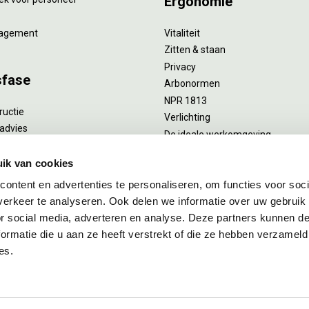
Ergonomie
agement
Vitaliteit
Zitten & staan
Privacy
sfase
Arbonormen
NPR 1813
ructie
Verlichting
advies
De ideale werkomgeving
verlengend onderhoud
Akoestiek
he reiniging
ik van cookies
Proefstoelen
ent
ontent en advertenties te personaliseren, om functies voor soci
uizing
erkeer te analyseren. Ook delen we informatie over uw gebruik
or social media, adverteren en analyse. Deze partners kunnen 
ormatie die u aan ze heeft verstrekt of die ze hebben verzameld
es.