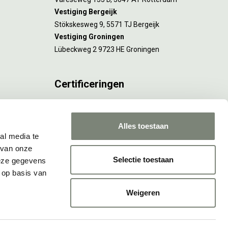
Vestiging Bergeijk
Stökskesweg 9, 5571 TJ Bergeijk
Vestiging Groningen
Lübeckweg 2 9723 HE Groningen
Certificeringen
FSC® C173116 geldt voor Amsterdam.
ISO 9001 en 14001 gelden voor Amsterdam,
Alles toestaan
Rotterdam en Culemborg.
al media te
 van onze
Selectie toestaan
deze gegevens
 op basis van
Weigeren