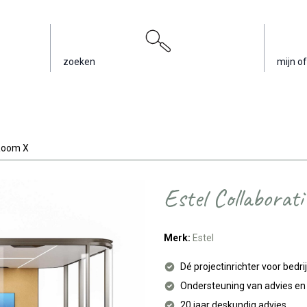
zoeken
mijn of
 Room X
Estel Collaborat
Merk:
Estel
Dé projectinrichter voor bedri
Ondersteuning van advies e
20 jaar deskundig advies