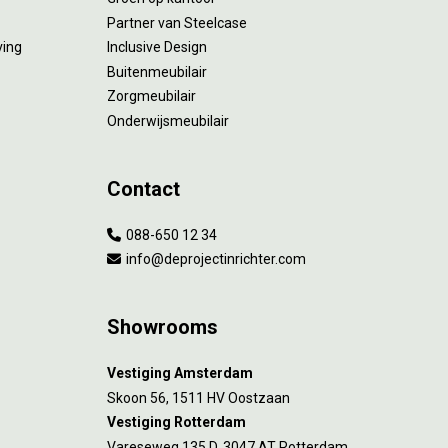
Partner van Steelcase
ving
Inclusive Design
Buitenmeubilair
Zorgmeubilair
Onderwijsmeubilair
Contact
088-650 12 34
info@deprojectinrichter.com
Showrooms
Vestiging Amsterdam
Skoon 56, 1511 HV Oostzaan
Vestiging Rotterdam
Vareseweg 135 D, 3047 AT Rotterdam