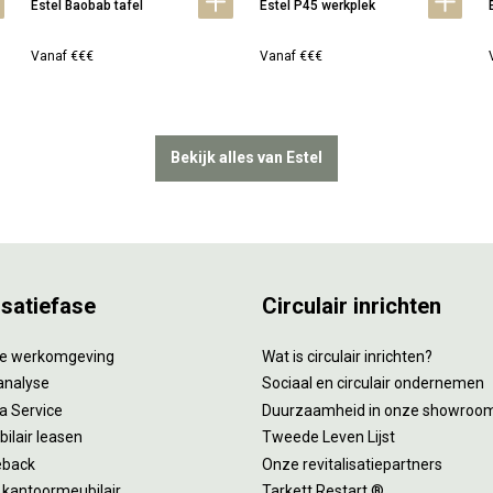
Estel Baobab tafel
Estel P45 werkplek
Vanaf €€€
Vanaf €€€
Bekijk alles van Estel
isatiefase
Circulair inrichten
tie werkomgeving
Wat is circulair inrichten?
analyse
Sociaal en circulair ondernemen
 a Service
Duurzaamheid in onze showroo
ilair leasen
Tweede Leven Lijst
eback
Onze revitalisatiepartners
 kantoormeubilair
Tarkett Restart ®