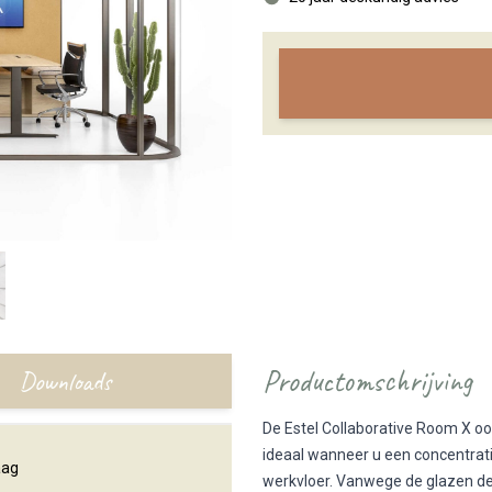
Productomschrijving
Downloads
De Estel Collaborative Room X ook
ideaal wanneer u een concentrati
aag
werkvloer. Vanwege de glazen deu