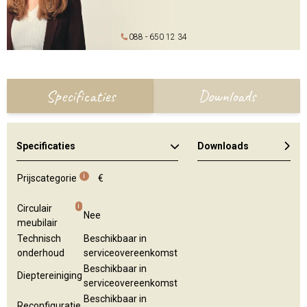
088 - 650 12 34
Specificaties
Downloads
Specificaties
Downloads
Kleuren en materialen
Algemene brochure
i
Prijscategorie
€
i
Circulair
Nee
meubilair
Technisch
Beschikbaar in
onderhoud
serviceovereenkomst
Beschikbaar in
Dieptereiniging
serviceovereenkomst
Beschikbaar in
Reconfiguratie