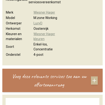
serviceovereenkomst
Merk
Wiesner Hager
Model
M.zone Working
Ontwerper
LucyD
Herkomst
Oostenrijk
Kleuren en
Wiesner Hager
materialen
kleuren
Enkel-los,
Soort
Concentratie
Onderstel
4-poot
Voeg deze relevante services toe aan uw
offerteaanvraag