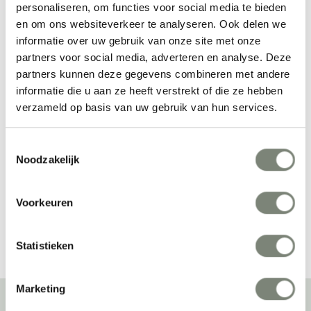
personaliseren, om functies voor social media te bieden
en om ons websiteverkeer te analyseren. Ook delen we
informatie over uw gebruik van onze site met onze
partners voor social media, adverteren en analyse. Deze
partners kunnen deze gegevens combineren met andere
informatie die u aan ze heeft verstrekt of die ze hebben
verzameld op basis van uw gebruik van hun services.
Wiesner Hager p.f.s 
Wiesner Hager Delv 
klaptafel
stoelen
Vanaf €€
Vanaf €€€
Toestemmingsselectie
Noodzakelijk
Voorkeuren
Bekijk alles van Wiesner Hager
Statistieken
Marketing