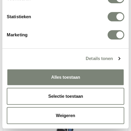
Statistieken
Narbutas One H werkplek
Marketing
Vanaf €
Details tonen
Alles toestaan
Narbutas Plana directiebureau
Selectie toestaan
Vanaf €
Weigeren