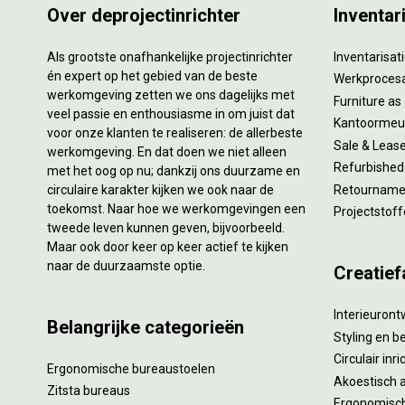
Over deprojectinrichter
Inventar
Als grootste onafhankelijke projectinrichter
Inventarisa
én expert op het gebied van de beste
Werkproces
werkomgeving zetten we ons dagelijks met
Furniture as
veel passie en enthousiasme in om juist dat
Kantoormeub
voor onze klanten te realiseren: de allerbeste
Sale & Leas
werkomgeving. En dat doen we niet alleen
Refurbished
met het oog op nu; dankzij ons duurzame en
circulaire karakter kijken we ook naar de
Retourname 
toekomst. Naar hoe we werkomgevingen een
Projectstoff
tweede leven kunnen geven, bijvoorbeeld.
Maar ook door keer op keer actief te kijken
naar de duurzaamste optie.
Creatief
Interieuron
Belangrijke categorieën
Styling en b
Circulair inr
Ergonomische bureaustoelen
Akoestisch 
Zitsta bureaus
Ergonomisch