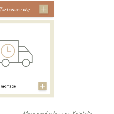
offerteaanvraag
& montage
Meer producten van Kristalia