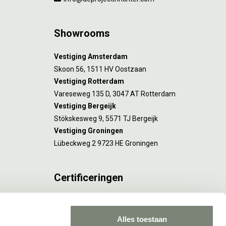
Showrooms
Vestiging Amsterdam
Skoon 56, 1511 HV Oostzaan
Vestiging Rotterdam
Vareseweg 135 D, 3047 AT Rotterdam
Vestiging Bergeijk
Stökskesweg 9, 5571 TJ Bergeijk
Vestiging Groningen
Lübeckweg 2 9723 HE Groningen
Certificeringen
FSC® C173116 geldt voor Amsterdam.
ISO 9001 en 14001 gelden voor Amsterdam,
Alles toestaan
Rotterdam en Culemborg.