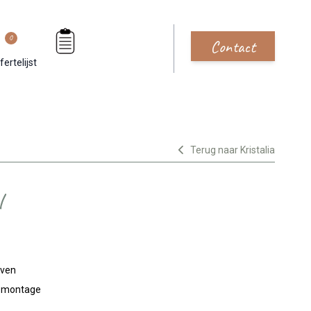
0
Contact
fertelijst
Terug naar Kristalia
l
jven
n montage