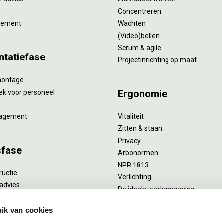
Concentreren
gement
Wachten
(Video)bellen
Scrum & agile
ntatiefase
Projectinrichting op maat
montage
Ergonomie
ek voor personeel
agement
Vitaliteit
Zitten & staan
Privacy
sfase
Arbonormen
NPR 1813
ructie
Verlichting
advies
De ideale werkomgeving
verlengend onderhoud
Akoestiek
he reiniging
ik van cookies
Proefstoelen
ent