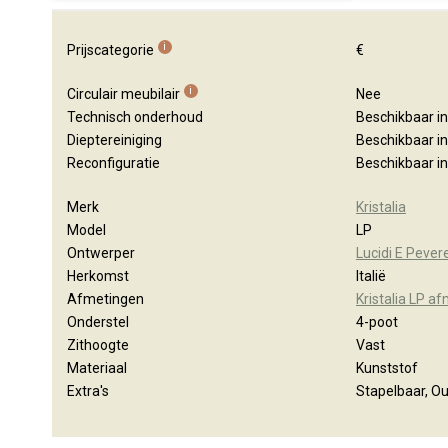
i
Prijscategorie
€
i
Circulair meubilair
Nee
Technisch onderhoud
Beschikbaar i
Dieptereiniging
Beschikbaar i
Reconfiguratie
Beschikbaar i
Merk
Kristalia
Model
LP
Ontwerper
Lucidi E Pever
Herkomst
Italië
Afmetingen
Kristalia LP a
Onderstel
4-poot
Zithoogte
Vast
Materiaal
Kunststof
Extra's
Stapelbaar, O