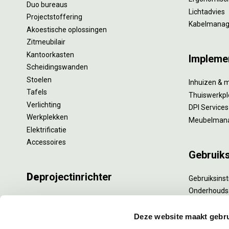
Duo bureaus
Lichtadvies
Projectstoffering
Kabelmana
Akoestische oplossingen
Zitmeubilair
Kantoorkasten
Impleme
Scheidingswanden
Stoelen
Inhuizen & 
Tafels
Thuiswerkpl
Verlichting
DPI Services
Werkplekken
Meubelman
Elektrificatie
Accessoires
Gebruik
De
projectinrichter
Gebruiksinst
Onderhouds
Onze experts
Levensduur
Nieuws
Specialistisc
Deze website maakt gebru
Vacatures
Refurbishm