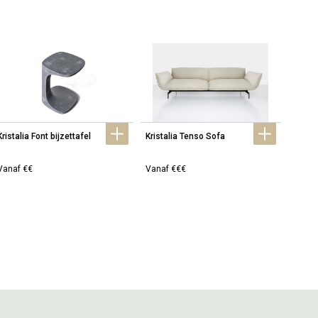
Kristalia Font bijzettafel
Kristalia Tenso Sofa
Krista
Vanaf €€
Vanaf €€€
Vanaf