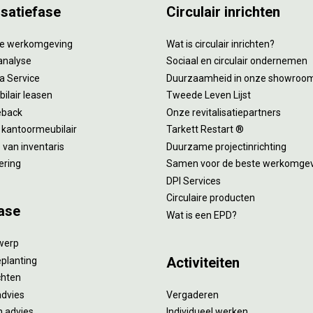
isatiefase
Circulair inrichten
tie werkomgeving
Wat is circulair inrichten?
analyse
Sociaal en circulair ondernemen
 a Service
Duurzaamheid in onze showroo
ilair leasen
Tweede Leven Lijst
eback
Onze revitalisatiepartners
 kantoormeubilair
Tarkett Restart ®
van inventaris
Duurzame projectinrichting
ering
Samen voor de beste werkomge
DPI Services
Circulaire producten
ase
Wat is een EPD?
twerp
Activiteiten
eplanting
ichten
advies
Vergaderen
 advies
Individueel werken