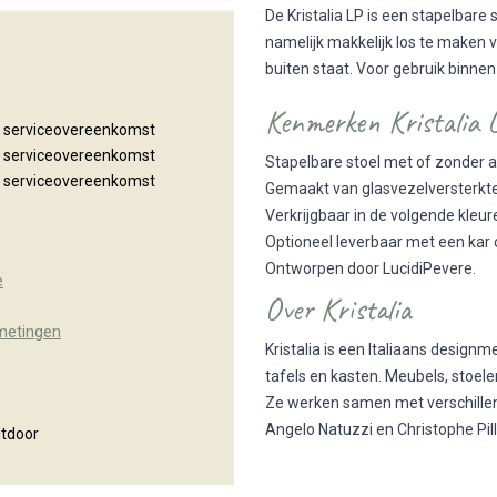
De Kristalia LP is een stapelbare 
namelijk makkelijk los te maken 
buiten staat. Voor gebruik binne
Kenmerken Kristalia L
n serviceovereenkomst
n serviceovereenkomst
Stapelbare stoel met of zonder 
n serviceovereenkomst
Gemaakt van glasvezelversterkte
Verkrijgbaar in de volgende kleure
Optioneel leverbaar met een kar 
Ontworpen door LucidiPevere.
e
Over Kristalia
fmetingen
Kristalia is een Italiaans design
tafels en kasten. Meubels, stoele
Ze werken samen met verschillen
Angelo Natuzzi en Christophe Pill
utdoor