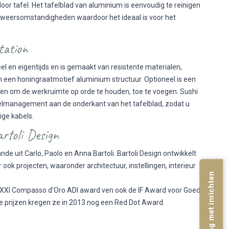
door tafel. Het tafelblad van aluminium is eenvoudig te reinigen
 weersomstandigheden waardoor het ideaal is voor het
tation
el en eigentijds en is gemaakt van resistente materialen,
 een honingraatmotief aluminium structuur. Optioneel is een
men om de werkruimte op orde te houden, toe te voegen. Sushi
belmanagement aan de onderkant van het tafelblad, zodat u
ige kabels.
rtoli Design
nde uit Carlo, Paolo en Anna Bartoli. Bartoli Design ontwikkelt
ook projecten, waaronder architectuur, instellingen, interieur
start vandaag met inrichten
e XXI Compasso d'Oro ADI award ven ook de IF Award voor Goed
e prijzen kregen ze in 2013 nog een Red Dot Award.