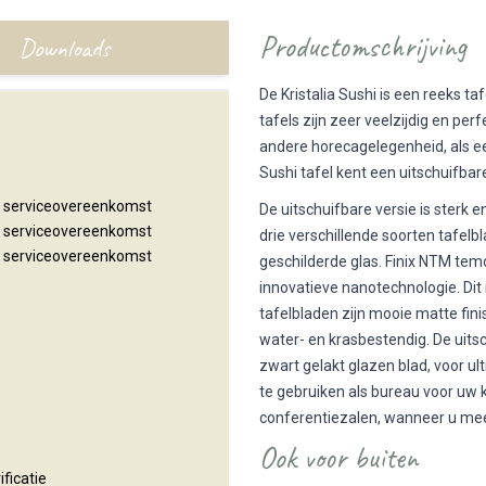
Productomschrijving
Downloads
De Kristalia Sushi is een reeks t
tafels zijn zeer veelzijdig en per
andere horecagelegenheid, als ee
Sushi tafel kent een uitschuifbare
n serviceovereenkomst
De uitschuifbare versie is sterk 
n serviceovereenkomst
drie verschillende soorten tafel
n serviceovereenkomst
geschilderde glas. Finix NTM tem
innovatieve nanotechnologie. Dit 
tafelbladen zijn mooie matte fini
water- en krasbestendig. De uitsch
zwart gelakt glazen blad, voor ult
te gebruiken als bureau voor uw k
conferentiezalen, wanneer u me
Ook voor buiten
s
ificatie