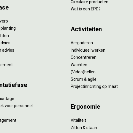
Circulaire producten
ase
Wat is een EPD?
twerp
Activiteiten
eplanting
ichten
advies
Vergaderen
 advies
Individueel werken
Concentreren
gement
Wachten
(Video)bellen
Scrum & agile
ntatiefase
Projectinrichting op maat
montage
Ergonomie
ek voor personeel
agement
Vitaliteit
Zitten & staan