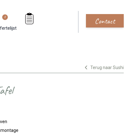
0
Contact
fertelijst
Terug naar Sushi
afel
jven
n montage