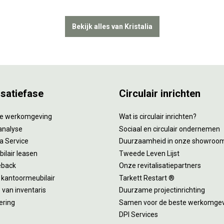
Bekijk alles van Kristalia
isatiefase
Circulair inrichten
tie werkomgeving
Wat is circulair inrichten?
analyse
Sociaal en circulair ondernemen
 a Service
Duurzaamheid in onze showroo
ilair leasen
Tweede Leven Lijst
eback
Onze revitalisatiepartners
 kantoormeubilair
Tarkett Restart ®
van inventaris
Duurzame projectinrichting
ering
Samen voor de beste werkomge
DPI Services