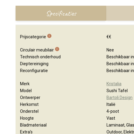
Specificaties
i
Prijscategorie
€€
i
Circulair meubilair
Nee
Technisch onderhoud
Beschikbaar i
Dieptereiniging
Beschikbaar i
Reconfiguratie
Beschikbaar i
Merk
Kristalia
Model
Sushi Tafel
Ontwerper
Bartoli Design
Herkomst
Italië
Onderstel
4-poot
Hoogte
Vast
Bladmateriaal
Laminaat, Gla
Extra's
Outdoor, Elektr