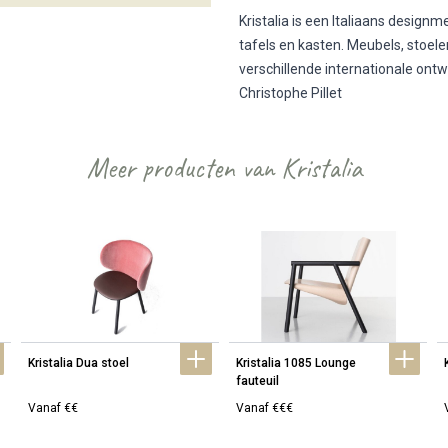
Kristalia is een Italiaans design
tafels en kasten. Meubels, stoel
verschillende internationale ont
Christophe Pillet
Meer producten van Kristalia
Kristalia Dua stoel
Kristalia 1085 Lounge 
fauteuil
Vanaf €€
Vanaf €€€