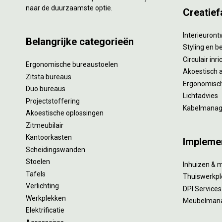
naar de duurzaamste optie.
Creatief
Interieuron
Belangrijke categorieën
Styling en b
Circulair inr
Ergonomische bureaustoelen
Akoestisch 
Zitsta bureaus
Ergonomisch
Duo bureaus
Lichtadvies
Projectstoffering
Kabelmana
Akoestische oplossingen
Zitmeubilair
Kantoorkasten
Impleme
Scheidingswanden
Stoelen
Inhuizen & 
Tafels
Thuiswerkpl
Verlichting
DPI Services
Werkplekken
Meubelman
Elektrificatie