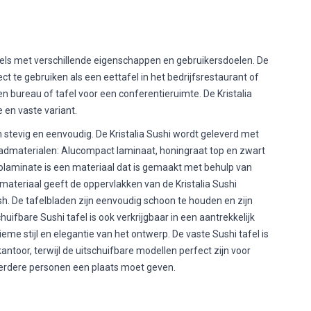
afels met verschillende eigenschappen en gebruikersdoelen. De
fect te gebruiken als een eettafel in het bedrijfsrestaurant of
n bureau of tafel voor een conferentieruimte. De Kristalia
 en vaste variant.
en stevig en eenvoudig. De Kristalia Sushi wordt geleverd met
bladmaterialen: Alucompact laminaat, honingraat top en zwart
olaminate is een materiaal dat is gemaakt met behulp van
materiaal geeft de oppervlakken van de Kristalia Sushi
sh. De tafelbladen zijn eenvoudig schoon te houden en zijn
uifbare Sushi tafel is ook verkrijgbaar in een aantrekkelijk
ieme stijl en elegantie van het ontwerp. De vaste Sushi tafel is
antoor, terwijl de uitschuifbare modellen perfect zijn voor
erdere personen een plaats moet geven.