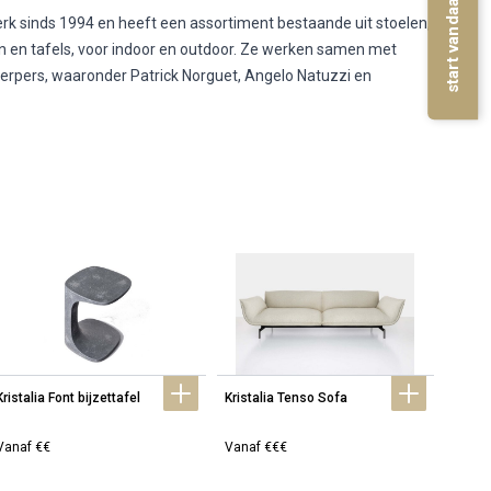
merk sinds 1994 en heeft een assortiment bestaande uit stoelen,
en en tafels, voor indoor en outdoor. Ze werken samen met
werpers, waaronder Patrick Norguet, Angelo Natuzzi en
Kristalia Font bijzettafel
Kristalia Tenso Sofa
Krista
Vanaf €€
Vanaf €€€
Vanaf