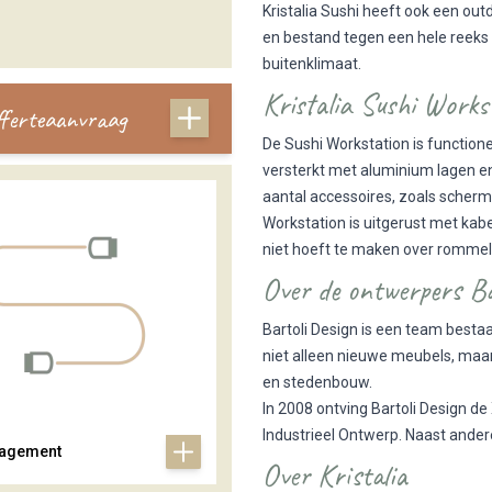
Kristalia Sushi heeft ook een out
en bestand tegen een hele reeks
buitenklimaat.
Kristalia Sushi Works
offerteaanvraag
De Sushi Workstation is functione
versterkt met aluminium lagen en
aantal accessoires, zoals scher
Workstation is uitgerust met ka
niet hoeft te maken over rommel
Over de ontwerpers Ba
Bartoli Design is een team bestaa
niet alleen nieuwe meubels, maar 
en stedenbouw.
In 2008 ontving Bartoli Design d
Industrieel Ontwerp. Naast ander
agement
Over Kristalia