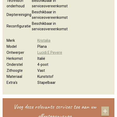
Technisch
Beschikbaar in
onderhoud
serviceovereenkomst
Beschikbaar in
Dieptereiniging
serviceovereenkomst
Beschikbaar in
Reconfiguratie
serviceovereenkomst
Merk
Kristalia
Model
Plana
Ontwerper
Lucidi E Pevere
Herkomst
Italië
Onderstel
4-poot
Zithoogte
Vast
Materiaal
Kunststof
Extra's
Stapelbaar
Voeg deze relevante services toe aan uw
offerteaanvraag