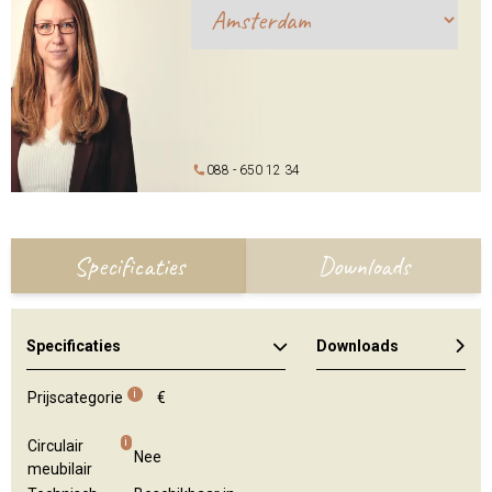
088 - 650 12 34
Specificaties
Downloads
Specificaties
Downloads
Algemene brochure
i
Prijscategorie
€
i
Circulair
Nee
meubilair